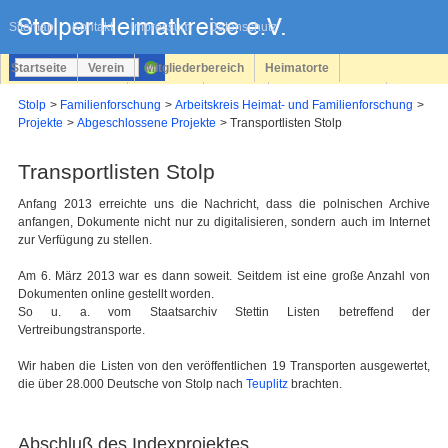
Navigation
überspringen
Sitemap
Kontakt
Impressum
Datenschutz
Startseite
Verein
Mitgliederbereich
Heimatorte
Familienforschung
Personen
Service
Registrieren
Stolp
Familienforschung
Arbeitskreis Heimat- und Familienforschung
Projekte
Abgeschlossene Projekte
Transportlisten Stolp
Login
Transportlisten Stolp
Anfang 2013 erreichte uns die Nachricht, dass die polnischen Archive
anfangen, Dokumente nicht nur zu digitalisieren, sondern auch im Internet
zur Verfügung zu stellen.
Am 6. März 2013 war es dann soweit. Seitdem ist eine große Anzahl von
Dokumenten online gestellt worden.
So u. a. vom Staatsarchiv Stettin Listen betreffend der
Vertreibungstransporte.
Wir haben die Listen von den veröffentlichen 19 Transporten ausgewertet,
die über 28.000 Deutsche von Stolp nach
Teuplitz
brachten.
Abschluß des Indexprojektes