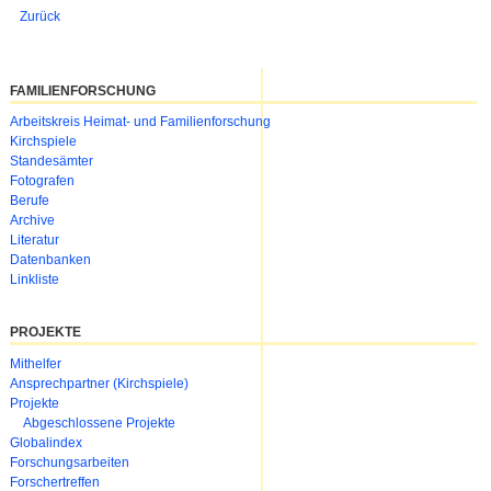
Zurück
FAMILIENFORSCHUNG
Navigation
Arbeitskreis Heimat- und Familienforschung
überspringen
Kirchspiele
Standesämter
Fotografen
Berufe
Archive
Literatur
Datenbanken
Linkliste
PROJEKTE
Navigation
Mithelfer
überspringen
Ansprechpartner (Kirchspiele)
Projekte
Abgeschlossene Projekte
Globalindex
Forschungsarbeiten
Forschertreffen