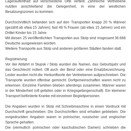
Lageraufenthalt auf verschiedene Orte verteilt. Zahlreiche Vertriebene
nutzten anschließend die Gelegenheit, in eine der westlichen
Besatzungszonen zu kommen.
Durchschnittlich befanden sich auf den Transporten knapp 20 % Männer
(gezählt ab etwa 15 Jahren), fast 46 % Frauen (ab etwa 15 Jahren) und ein
Drittel Kinder bis 15 Jahre.
Mit diesen 25 veröffentlichten Transporten aus Stolp sind insgesamt 36.688
Deutsche ausgewiesen worden.
Weitere Transporte aus Stolp und anderen größeren Städten fanden statt.
Registrierung:
Vor der Abfahrt in Słupsk / Stolp wurden die Namen, das Geburtsjahr und
das Geschlecht notiert. Oft auch der Beruf oder eine Ersatzbezeichnung.
Leider wurden nicht die Herkunftsorte der Vertriebenen aufgeschrieben. Die
Transporte wurden offenbar gemischt. Dorfgemeinschaften waren nicht zu
erkennen. Einzelne Familien blieben allerdings zusammen. Männer waren
in der Minderheit (oft gefallen oder in Kriegsgefangenschaft). Ein kleinerer
Transport beförderte Kranke mit einzelnen Begleitpersonen.
Die Angaben wurden in Stolp mit Schreibmaschine in einen Vordruck mit
Durchschrift geschrieben. Die Durchschriften sind erhalten geblieben. Die
vorgedruckten Angaben waren in polnischer, russischer und englischer
Sprache gehalten.
Die (vermutlich polnischen oder kaschubischen Damen) schrieben die