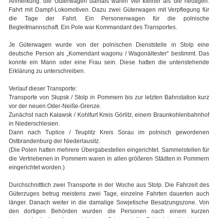
Anmerkung: die Güterwagen damals waren viel kleiner als die heutigen.
Fahrt mit Dampf-Lokomotiven. Dazu zwei Güterwagen mit Verpflegung für
die Tage der Fahrt. Ein Personenwagen für die polnische
Begleitmannschaft. Ein Pole war Kommandant des Transportes.
Je Güterwagen wurde von der polnischen Dienststelle in Stolp eine
deutsche Person als „Komendant wagonu / Wagonältester“ bestimmt. Das
konnte ein Mann oder eine Frau sein. Diese hatten die untenstehende
Erklärung zu unterschreiben.
Verlauf dieser Transporte:
Transporte von Słupsk / Stolp in Pommern bis zur letzten Bahnstation kurz
vor der neuen Oder-Neiße-Grenze.
Zunächst nach Kaławsk / Kohlfurt Kreis Görlitz, einem Braunkohlenbahnhof
in Niederschlesien.
Dann nach Tuplice / Teuplitz Kreis Sorau im polnisch gewordenen
Ostbrandenburg der Niederlausitz.
(Die Polen hatten mehrere Übergabestellen eingerichtet. Sammelstellen für
die Vertriebenen in Pommern waren in allen größeren Städten in Pommern
eingerichtet worden.)
Durchschnittlich zwei Transporte in der Woche aus Stolp. Die Fahrzeit des
Güterzuges betrug meistens zwei Tage, einzelne Fahrten dauerten auch
länger. Danach weiter in die damalige Sowjetische Besatzungszone. Von
den dortigen Behörden wurden die Personen nach einem kurzen