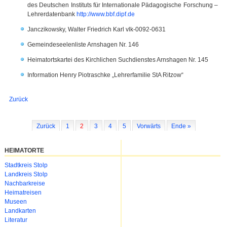
des Deutschen Instituts für Internationale Pädagogische Forschung –
Lehrerdatenbank
http://www.bbf.dipf.de
Janczikowsky, Walter Friedrich Karl vlk-0092-0631
Gemeindeseelenliste Arnshagen Nr. 146
Heimatortskartei des Kirchlichen Suchdienstes Arnshagen Nr. 145
Information Henry Piotraschke „Lehrerfamilie StA Ritzow“
Zurück
Zurück
1
2
3
4
5
Vorwärts
Ende »
HEIMATORTE
Navigation
Stadtkreis Stolp
überspringen
Landkreis Stolp
Nachbarkreise
Heimatreisen
Museen
Landkarten
Literatur