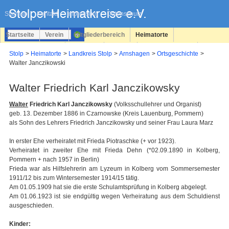
Navigation
überspringen
Sitemap
Kontakt
Impressum
Datenschutz
Startseite
Verein
Mitgliederbereich
Heimatorte
Familienforschung
Personen
Service
Registrieren
Stolp
Heimatorte
Landkreis Stolp
Arnshagen
Ortsgeschichte
Walter Janczikowski
Login
Walter Friedrich Karl Janczikowsky
Walter
Friedrich Karl Janczikowsky
(Volksschullehrer und Organist)
geb. 13. Dezember 1886 in Czarnowske (Kreis Lauenburg, Pommern)
als Sohn des Lehrers Friedrich Janczikowsky und seiner Frau Laura Marz
In erster Ehe verheiratet mit Frieda Piotraschke (+ vor 1923).
Verheiratet in zweiter Ehe mit Frieda Dehn (*02.09.1890 in Kolberg,
Pommern + nach 1957 in Berlin)
Frieda war als Hilfslehrerin am Lyzeum in Kolberg vom Sommersemester
1911/12 bis zum Wintersemester 1914/15 tätig.
Am 01.05.1909 hat sie die erste Schulamtsprüfung in Kolberg abgelegt.
Am 01.06.1923 ist sie endgültig wegen Verheiratung aus dem Schuldienst
ausgeschieden.
Kinder: