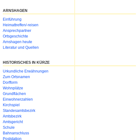
ARNSHAGEN
Navigation
Einführung
überspringen
Heimattreffen/-reisen
Ansprechpartner
Ortsgeschichte
Arnshagen heute
Literatur und Quellen
HISTORISCHES IN KÜRZE
Urkundliche Erwähnungen
Zum Ortsnamen
Dorfform
Wohnplätze
Grundflächen
Einwohnerzahlen
Kirchspiel
Standesamtsbezirk
Amtsbezirk
Amtsgericht
Schule
Bahnanschluss
Poststation