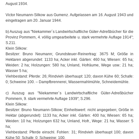
August 1934.
Victor Neumann-Silkow aus Gumenz. Aufgelassen am 16. August 1943 und
eingetragen am 20. Januar 1944.
b) Auszug aus "Niekammer´s Landwirtschaftliche Güter-Adreßbücher für die
Provinz Pommern, 4. völlig umgearbeitete u. stark vermehrte Auflage 1914";
S.211.
Klein Silkow:
Besitzer: Bruno Neumann; Grundsteuer-Reinertrag: 3675 M; Größe in
Hektaren abgerundet: 1133 ha; Acker inkl. Gärten: 460 ha; Wiesen: 65 ha;
Weiden: 2 ha; Holzungen: 580 ha; Unland, Hofräume, Wege usw.: 21 ha;
Wasser 5 ha;
Viehbestand: Pferde: 26; Rindvieh überhaupt: 120; davon Kühe 60; Schafe:
0; Schweine 100. – Dampfbrennerei, Wassermahlmühle, Schneidemühle.
c) Auszug aus "Niekammer´s Landwirtschaftliche Güter-Adreßbücher
Pommern, 9. stark vermehrte Auflage 1939"; S.296.
Klein Silkow:
Besitzer: Bruno Neumann-Silkow; Einheitswert: nicht angegeben; Größe in
Hektar (abgerundet): 1133 ha; Acker inkl. Gärten: 400 ha; Wiesen: 65 ha;
Weiden: 10 ha; Holzungen 632 ha; Unland, Hofr., Wege: 21 ha; Wasser: 5
ha;
Viehbestand: Pferde einschl. Fohlen: 31; Rindvieh überhaupt 100; davon
Kühe 50; Schafe: 0; Schweine: 100.