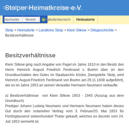
Navigation
überspringen
Sitemap
Kontakt
Impressum
Datenschutz
Startseite
Verein
Mitgliederbereich
Heimatorte
Familienforschung
Personen
Service
Registrieren
Stolp
Heimatorte
Landkreis Stolp
Klein Silkow
Ortsgeschichte
Besitzverhältnisse
Login
Besitzverhältnisse
Klein Silkow ging nach Angabe von Pagel im Jahre 1810 in den Besitz des
Herrn Heinrich August Friedrich Ferdinand v. Boehn über (in den
Grundbuchakten des Gutes im Staatsarchiv Köslin, Zweigstelle Stolp, wird
Heinrich August Friedrich Ferdinand von Boehn am 29.11.1838 aufgeführt),
der es im Jahre 1853 an seinen Verwalter Hermann Neumann verkaufte.
a) Besitzverhältnisse von Klein Silkow 1853 - 1945 (Auszug aus dem
Grundbuch)
Prediger Johann Ludwig Neumann und Hermann Neumann haben dieses
Gut durch den notariellen Vertrag vom 3. Februar/20. Mai 1853 für
Fünfzigtausend siebenhundert Thaler gekauft, welches ex decreto vom 24.
Juli 1853 vermerkt ist.