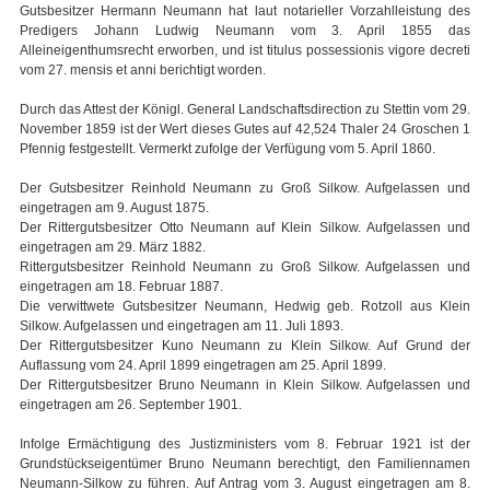
Gutsbesitzer Hermann Neumann hat laut notarieller Vorzahlleistung des
Predigers Johann Ludwig Neumann vom 3. April 1855 das
Alleineigenthumsrecht erworben, und ist titulus possessionis vigore decreti
vom 27. mensis et anni berichtigt worden.
Durch das Attest der Königl. General Landschaftsdirection zu Stettin vom 29.
November 1859 ist der Wert dieses Gutes auf 42,524 Thaler 24 Groschen 1
Pfennig festgestellt. Vermerkt zufolge der Verfügung vom 5. April 1860.
Der Gutsbesitzer Reinhold Neumann zu Groß Silkow. Aufgelassen und
eingetragen am 9. August 1875.
Der Rittergutsbesitzer Otto Neumann auf Klein Silkow. Aufgelassen und
eingetragen am 29. März 1882.
Rittergutsbesitzer Reinhold Neumann zu Groß Silkow. Aufgelassen und
eingetragen am 18. Februar 1887.
Die verwittwete Gutsbesitzer Neumann, Hedwig geb. Rotzoll aus Klein
Silkow. Aufgelassen und eingetragen am 11. Juli 1893.
Der Rittergutsbesitzer Kuno Neumann zu Klein Silkow. Auf Grund der
Auflassung vom 24. April 1899 eingetragen am 25. April 1899.
Der Rittergutsbesitzer Bruno Neumann in Klein Silkow. Aufgelassen und
eingetragen am 26. September 1901.
Infolge Ermächtigung des Justizministers vom 8. Februar 1921 ist der
Grundstückseigentümer Bruno Neumann berechtigt, den Familiennamen
Neumann-Silkow zu führen. Auf Antrag vom 3. August eingetragen am 8.