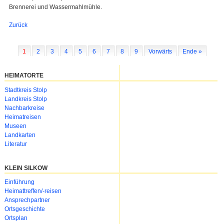
Brennerei und Wassermahlmühle.
Zurück
1
2
3
4
5
6
7
8
9
Vorwärts
Ende »
HEIMATORTE
Navigation
Stadtkreis Stolp
überspringen
Landkreis Stolp
Nachbarkreise
Heimatreisen
Museen
Landkarten
Literatur
KLEIN SILKOW
Navigation
Einführung
überspringen
Heimattreffen/-reisen
Ansprechpartner
Ortsgeschichte
Ortsplan