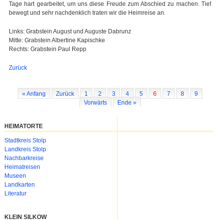
Tage hart gearbeitet, um uns diese Freude zum Abschied zu machen. Tief
bewegt und sehr nachdenklich traten wir die Heimreise an.
Links: Grabstein August und Auguste Dabrunz
Mitte: Grabstein Albertine Kapischke
Rechts: Grabstein Paul Repp
Zurück
« Anfang
Zurück
1
2
3
4
5
6
7
8
9
Vorwärts
Ende »
HEIMATORTE
Navigation
Stadtkreis Stolp
überspringen
Landkreis Stolp
Nachbarkreise
Heimatreisen
Museen
Landkarten
Literatur
KLEIN SILKOW