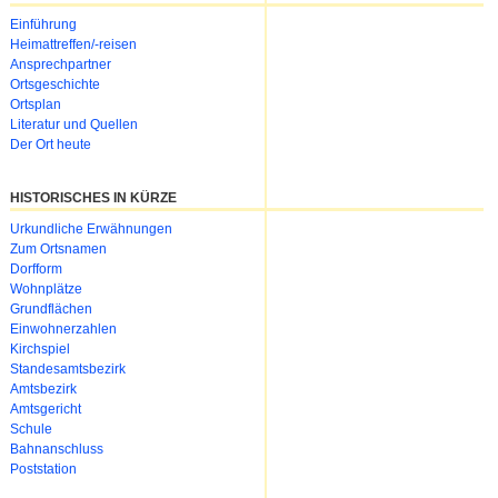
Navigation
Einführung
überspringen
Heimattreffen/-reisen
Ansprechpartner
Ortsgeschichte
Ortsplan
Literatur und Quellen
Der Ort heute
HISTORISCHES IN KÜRZE
Urkundliche Erwähnungen
Zum Ortsnamen
Dorfform
Wohnplätze
Grundflächen
Einwohnerzahlen
Kirchspiel
Standesamtsbezirk
Amtsbezirk
Amtsgericht
Schule
Bahnanschluss
Poststation