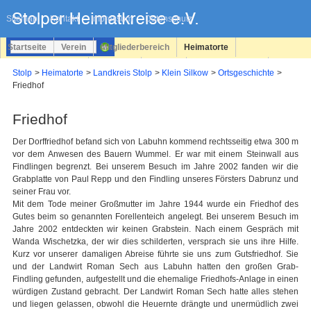
Navigation
überspringen
Sitemap
Kontakt
Impressum
Datenschutz
Startseite
Verein
Mitgliederbereich
Heimatorte
Familienforschung
Personen
Service
Registrieren
Stolp
Heimatorte
Landkreis Stolp
Klein Silkow
Ortsgeschichte
Friedhof
Login
Friedhof
Der Dorffriedhof befand sich von Labuhn kommend rechtsseitig etwa 300 m
vor dem Anwesen des Bauern Wummel. Er war mit einem Steinwall aus
Findlingen begrenzt. Bei unserem Besuch im Jahre 2002 fanden wir die
Grabplatte von Paul Repp und den Findling unseres Försters Dabrunz und
seiner Frau vor.
Mit dem Tode meiner Großmutter im Jahre 1944 wurde ein Friedhof des
Gutes beim so genannten Forellenteich angelegt. Bei unserem Besuch im
Jahre 2002 entdeckten wir keinen Grabstein. Nach einem Gespräch mit
Wanda Wischetzka, der wir dies schilderten, versprach sie uns ihre Hilfe.
Kurz vor unserer damaligen Abreise führte sie uns zum Gutsfriedhof. Sie
und der Landwirt Roman Sech aus Labuhn hatten den großen Grab-
Findling gefunden, aufgestellt und die ehemalige Friedhofs-Anlage in einen
würdigen Zustand gebracht. Der Landwirt Roman Sech hatte alles stehen
und liegen gelassen, obwohl die Heuernte drängte und unermüdlich zwei