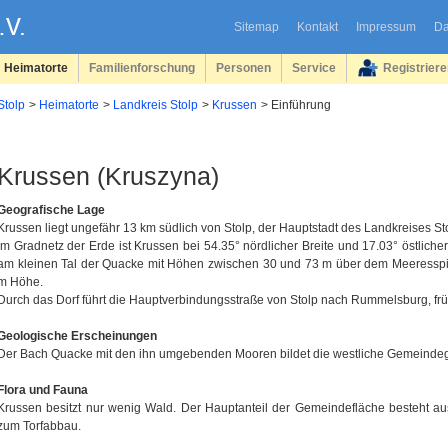
Sitemap
Kontakt
Impressum
Da
Heimatorte
Familienforschung
Personen
Service
Registrier
Stolp
Heimatorte
Landkreis Stolp
Krussen
Einführung
Krussen (Kruszyna)
Geografische Lage
Krussen liegt ungefähr 13 km südlich von Stolp, der Hauptstadt des Landkreises S
Im Gradnetz der Erde ist Krussen bei 54.35° nördlicher Breite und 17.03° östlich
am kleinen Tal der Quacke mit Höhen zwischen 30 und 73 m über dem Meeresspieg
m Höhe.
Durch das Dorf führt die Hauptverbindungsstraße von Stolp nach Rummelsburg, 
Geologische Erscheinungen
Der Bach Quacke mit den ihn umgebenden Mooren bildet die westliche Gemeinde
Flora und Fauna
Krussen besitzt nur wenig Wald. Der Hauptanteil der Gemeindefläche besteht a
zum Torfabbau.