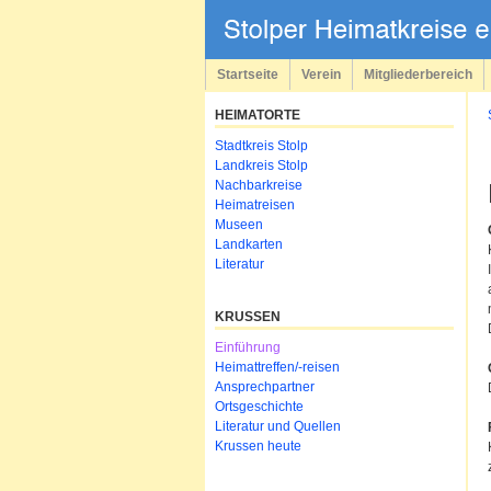
Navigation
überspringen
Startseite
Verein
Mitgliederbereich
HEIMATORTE
Navigation
Stadtkreis Stolp
überspringen
Landkreis Stolp
Nachbarkreise
Heimatreisen
Museen
Landkarten
Literatur
KRUSSEN
Navigation
Einführung
überspringen
Heimattreffen/-reisen
Ansprechpartner
Ortsgeschichte
Literatur und Quellen
Krussen heute