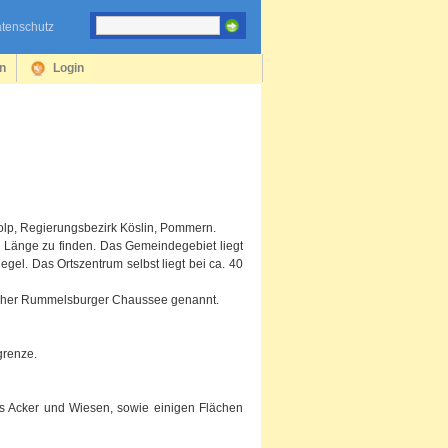
tenschutz
en
Login
tolp, Regierungsbezirk Köslin, Pommern.
er Länge zu finden. Das Gemeindegebiet liegt
el. Das Ortszentrum selbst liegt bei ca. 40
früher Rummelsburger Chaussee genannt.
grenze.
us Acker und Wiesen, sowie einigen Flächen