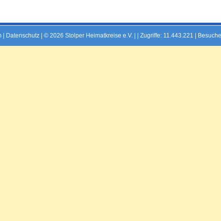
m
|
Datenschutz
| © 2026 Stolper Heimatkreise e.V. | |
Zugriffe: 11.443.221 | Besuche