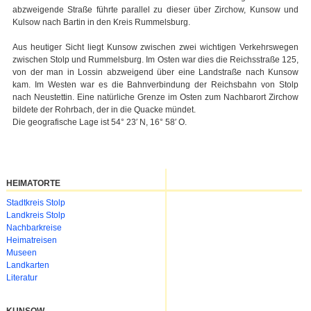
abzweigende Straße führte parallel zu dieser über Zirchow, Kunsow und
Kulsow nach Bartin in den Kreis Rummelsburg.
Aus heutiger Sicht liegt Kunsow zwischen zwei wichtigen Verkehrswegen
zwischen Stolp und Rummelsburg. Im Osten war dies die Reichsstraße 125,
von der man in Lossin abzweigend über eine Landstraße nach Kunsow
kam. Im Westen war es die Bahnverbindung der Reichsbahn von Stolp
nach Neustettin. Eine natürliche Grenze im Osten zum Nachbarort Zirchow
bildete der Rohrbach, der in die Quacke mündet.
Die geografische Lage ist 54° 23′ N, 16° 58′ O.
HEIMATORTE
Navigation
Stadtkreis Stolp
überspringen
Landkreis Stolp
Nachbarkreise
Heimatreisen
Museen
Landkarten
Literatur