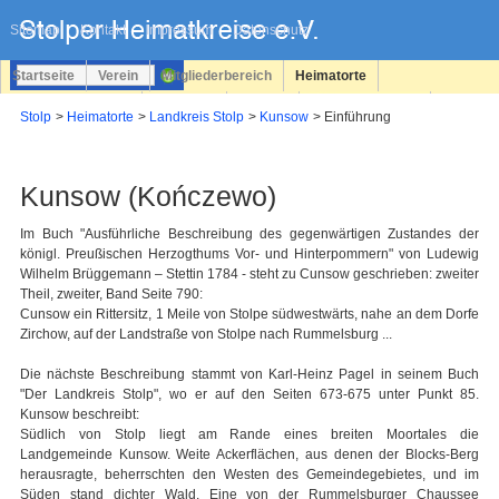
Navigation
überspringen
Sitemap
Kontakt
Impressum
Datenschutz
Startseite
Verein
Mitgliederbereich
Heimatorte
Familienforschung
Personen
Service
Registrieren
Stolp
Heimatorte
Landkreis Stolp
Kunsow
Einführung
Login
Kunsow (Kończewo)
Im Buch "Ausführliche Beschreibung des gegenwärtigen Zustandes der
königl. Preußischen Herzogthums Vor- und Hinterpommern" von Ludewig
Wilhelm Brüggemann – Stettin 1784 - steht zu Cunsow geschrieben: zweiter
Theil, zweiter, Band Seite 790:
Cunsow ein Rittersitz, 1 Meile von Stolpe südwestwärts, nahe an dem Dorfe
Zirchow, auf der Landstraße von Stolpe nach Rummelsburg ...
Die nächste Beschreibung stammt von Karl-Heinz Pagel in seinem Buch
"Der Landkreis Stolp", wo er auf den Seiten 673-675 unter Punkt 85.
Kunsow beschreibt:
Südlich von Stolp liegt am Rande eines breiten Moortales die
Landgemeinde Kunsow. Weite Ackerflächen, aus denen der Blocks-Berg
herausragte, beherrschten den Westen des Gemeindegebietes, und im
Süden stand dichter Wald. Eine von der Rummelsburger Chaussee