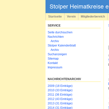
Navigation
überspringen
Startseite
Verein
Mitgliederbereich
SERVICE
Navigation
Seite durchsuchen
überspringen
Nachrichten
Archiv
Stolper Kalenderblatt
Archiv
Suchanzeigen
Sitemap
Kontakt
Impressum
NACHRICHTENARCHIV
2009 (18 Einträge)
2010 (33 Einträge)
2011 (36 Einträge)
2012 (43 Einträge)
2013 (31 Einträge)
2014 (31 Einträge)