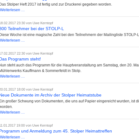
-
Das Stolper Heft 2017 ist fertig und zur Druckerei gegeben worden.
Kassenbericht
Stolper
Weiterlesen …
2016
Heft
2017
18.02.2017 23:30
von Uwe Kerntopf
fertiggestellt
800 Teilnehmer bei der STOLP-L
Diese Woche ist eine magische Zahl bei den Teilnehmern der Mailingliste STOLP-
800
Weiterlesen …
Teilnehmer
bei
17.02.2017 22:30
von Uwe Kerntopf
der
Das Programm steht!
STOLP-
Nun steht auch das Programm für die Hauptveranstaltung am Samstag, den 20. M
L
Mühlenwerks Kauffmann & Sommerfeldt in Stolp.
Das
Weiterlesen …
Programm
steht!
20.01.2017 18:00
von Uwe Kerntopf
Neue Dokumente im Archiv der Stolper Heimatstube
Ein großer Schwung von Dokumenten, die uns auf Papier eingereicht wurden, ist d
worden.
Neue
Weiterlesen …
Dokumente
im
11.01.2017 19:00
von Uwe Kerntopf
Archiv
Programm und Anmeldung zum 45. Stolper Heimattreffen
der
Programm
Weiterlesen …