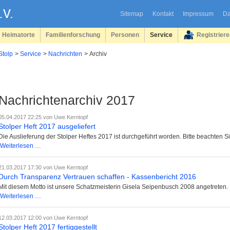
Sitemap
Kontakt
Impressum
Da
Heimatorte
Familienforschung
Personen
Service
Registrier
Stolp
Service
Nachrichten
Archiv
Nachrichtenarchiv 2017
05.04.2017 22:25
von Uwe Kerntopf
Stolper Heft 2017 ausgeliefert
Die Auslieferung der Stolper Heftes 2017 ist durchgeführt worden. Bitte beachten S
Stolper
Weiterlesen …
Heft
2017
21.03.2017 17:30
von Uwe Kerntopf
ausgeliefert
Durch Transparenz Vertrauen schaffen - Kassenbericht 2016
Mit diesem Motto ist unsere Schatzmeisterin Gisela Seipenbusch 2008 angetreten.
Durch
Weiterlesen …
Transparenz
Vertrauen
12.03.2017 12:00
von Uwe Kerntopf
schaffen
Stolper Heft 2017 fertiggestellt