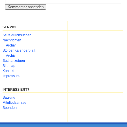
SERVICE
Navigation
Seite durchsuchen
überspringen
Nachrichten
Archiv
Stolper Kalenderblatt
Archiv
Suchanzeigen
Sitemap
Kontakt
Impressum
INTERESSIERT?
Navigation
Satzung
überspringen
Mitgliedsantrag
Spenden