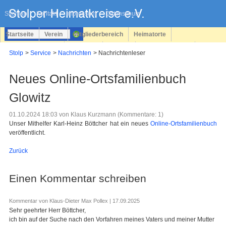
Navigation
überspringen
Sitemap
Kontakt
Impressum
Datenschutz
Startseite
Verein
Mitgliederbereich
Heimatorte
Familienforschung
Personen
Service
Registrieren
Stolp
Service
Nachrichten
Nachrichtenleser
Login
Neues Online-Ortsfamilienbuch
Glowitz
01.10.2024 18:03
von Klaus Kurzmann (Kommentare: 1)
Unser Mithelfer Karl-Heinz Böttcher hat ein neues
Online-Ortsfamilienbuch
veröffentlicht.
Zurück
Einen Kommentar schreiben
Kommentar von Klaus-Dieter Max Pollex |
17.09.2025
Sehr geehrter Herr Böttcher,
ich bin auf der Suche nach den Vorfahren meines Vaters und meiner Mutter