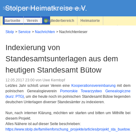
Navigation
überspringen
Sitemap
Kontakt
Impressum
Datenschutz
Startseite
Verein
Mitgliederbereich
Heimatorte
Familienforschung
Personen
Service
Registrieren
Stolp
Service
Nachrichten
Nachrichtenleser
Login
Indexierung von
Standesamtsunterlagen aus dem
heutigen Standesamt Bütow
12.05.2017 23:00
von Uwe Kerntopf
Letztes Jahr schloß unser Verein eine
Kooperationsvereinbarung
mit dem
polnischen Genealogieverein
Pomorskie Towarzystwo Genealogiczne
(kurz: PTG)
, um die heute noch im polnischen Standesamt Bütow liegenden
deutschen Unterlagen diverser Standesämter zu indexieren.
Nun, nach interner Klärung, möchten wir starten und bitten um Mithilfe bei
diesem Projekt.
Alles Nähere ist auf dieser Seite beschrieben:
https://www.stolp.de/familienforschung_projekte/articles/projekt_sta_buetow.htm