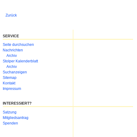
Zurück
SERVICE
Navigation
Seite durchsuchen
überspringen
Nachrichten
Archiv
Stolper Kalenderblatt
Archiv
Suchanzeigen
Sitemap
Kontakt
Impressum
INTERESSIERT?
Navigation
Satzung
überspringen
Mitgliedsantrag
Spenden