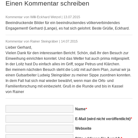
Einen Kommentar schreiben
Kommentar von Willi-Eckhard Wetzel |
13.07.2015
Beeindruckende Bilder für ein beeindruckendes völkerverbindendes
Engagement! Gerhard (Lange), es hat sich gelohnt. Beste Grüße, Eckhard.
Kommentar von Rainer Steingräber |
14.07.2015
Lieber Gerhard,
Vielen Dank für den interessanten Bericht. Schön, daß Ihr den Besuch zur
Einweihung einrichten konntet. Und das Wetter hat auch prima mitgespielt.
In der Loitz hast Du einfach alles im Griff, sogar Petrus und Klärchen.
Bei meinem nächsten Besuch steht die Loitz mit auf dem Plan, zumal wir ja
einen Gutsarbeiter Ludwig Steingräber zu meiner Sippe zuordnen konnten.
In dem Fall hat sich mal wieder bewährt, wenn man die Orts- und
Familienforschung mit einbezieht. Gruß in die Runde und bis in Kassel
von Rainer
Pflichtfeld
Name
*
Pflichtfeld
E-Mail (wird nicht veröffentlicht)
*
Webseite