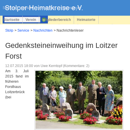
Navigation
überspringen
Sitemap
Kontakt
Impressum
Datenschutz
Startseite
Verein
Mitgliederbereich
Heimatorte
Familienforschung
Personen
Service
Registrieren
Stolp
Service
Nachrichten
Nachrichtenleser
Login
Gedenksteineinweihung im Loitzer
Forst
12.07.2015 18:00
von Uwe Kerntopf (Kommentare: 2)
Am 3. Juli
2015 fand im
früheren
Forsthaus
Loitzerbrück
(bei