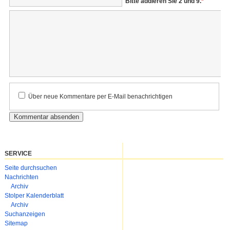
Bitte addieren Sie 2 und 9.
*
Kommentar
Über neue Kommentare per E-Mail benachrichtigen
SERVICE
Navigation
Seite durchsuchen
überspringen
Nachrichten
Archiv
Stolper Kalenderblatt
Archiv
Suchanzeigen
Sitemap