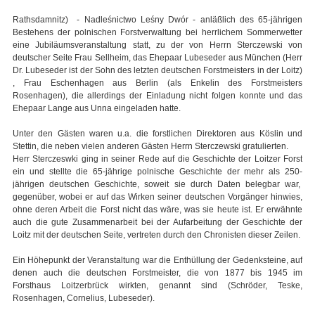
Rathsdamnitz) - Nadleśnictwo Leśny Dwór - anläßlich des 65-jährigen
Bestehens der polnischen Forstverwaltung bei herrlichem Sommerwetter
eine Jubiläumsveranstaltung statt, zu der von Herrn Sterczewski von
deutscher Seite Frau Sellheim, das Ehepaar Lubeseder aus München (Herr
Dr. Lubeseder ist der Sohn des letzten deutschen Forstmeisters in der Loitz)
, Frau Eschenhagen aus Berlin (als Enkelin des Forstmeisters
Rosenhagen), die allerdings der Einladung nicht folgen konnte und das
Ehepaar Lange aus Unna eingeladen hatte.
Unter den Gästen waren u.a. die forstlichen Direktoren aus Köslin und
Stettin, die neben vielen anderen Gästen Herrn Sterczewski gratulierten.
Herr Sterczeswki ging in seiner Rede auf die Geschichte der Loitzer Forst
ein und stellte die 65-jährige polnische Geschichte der mehr als 250-
jährigen deutschen Geschichte, soweit sie durch Daten belegbar war,
gegenüber, wobei er auf das Wirken seiner deutschen Vorgänger hinwies,
ohne deren Arbeit die Forst nicht das wäre, was sie heute ist. Er erwähnte
auch die gute Zusammenarbeit bei der Aufarbeitung der Geschichte der
Loitz mit der deutschen Seite, vertreten durch den Chronisten dieser Zeilen.
Ein Höhepunkt der Veranstaltung war die Enthüllung der Gedenksteine, auf
denen auch die deutschen Forstmeister, die von 1877 bis 1945 im
Forsthaus Loitzerbrück wirkten, genannt sind (Schröder, Teske,
Rosenhagen, Cornelius, Lubeseder).