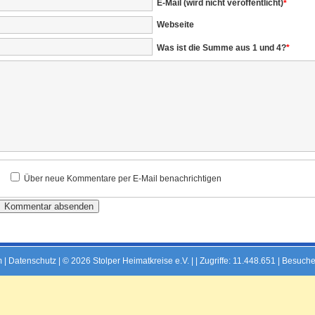
E-Mail (wird nicht veröffentlicht)
*
Webseite
Was ist die Summe aus 1 und 4?
*
Über neue Kommentare per E-Mail benachrichtigen
m
|
Datenschutz
| © 2026 Stolper Heimatkreise e.V. | |
Zugriffe: 11.448.651 | Besuche