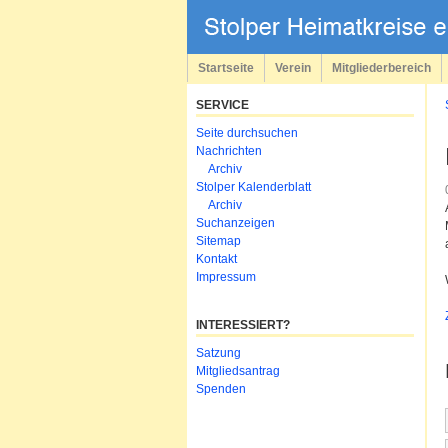
Navigation
überspringen
Startseite
Verein
Mitgliederbereich
SERVICE
Navigation
Seite durchsuchen
überspringen
Nachrichten
Archiv
Stolper Kalenderblatt
Archiv
Suchanzeigen
Sitemap
Kontakt
Impressum
INTERESSIERT?
Navigation
Satzung
überspringen
Mitgliedsantrag
Spenden