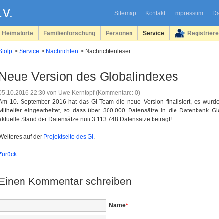
Sitemap
Kontakt
Impressum
Da
Heimatorte
Familienforschung
Personen
Service
Registrier
Stolp
Service
Nachrichten
Nachrichtenleser
Neue Version des Globalindexes
05.10.2016 22:30
von Uwe Kerntopf (Kommentare: 0)
Am 10. September 2016 hat das GI-Team die neue Version finalisiert, es wurde
Mithelfer eingearbeitet, so dass über 300.000 Datensätze in die Datenbank Gl
aktuelle Stand der Datensätze nun 3.113.748 Datensätze beträgt!
Weiteres auf der
Projektseite des GI
.
Zurück
Einen Kommentar schreiben
Pflichtfeld
Name
*
Pflichtfeld