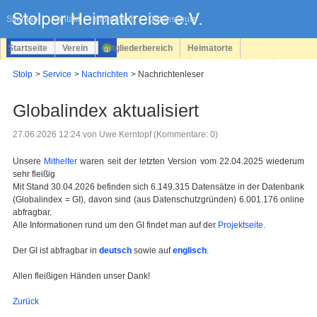
Navigation
überspringen
Sitemap
Kontakt
Impressum
Datenschutz
Startseite
Verein
Mitgliederbereich
Heimatorte
Familienforschung
Personen
Service
Registrieren
Stolp
Service
Nachrichten
Nachrichtenleser
Login
Globalindex aktualisiert
27.06.2026 12:24
von Uwe Kerntopf (Kommentare: 0)
Unsere
Mithelfer
waren seit der letzten Version vom 22.04.2025 wiederum
sehr fleißig
Mit Stand 30.04.2026 befinden sich 6.149.315 Datensätze in der Datenbank
(Globalindex = GI), davon sind (aus Datenschutzgründen) 6.001.176 online
abfragbar.
Alle Informationen rund um den GI findet man auf der
Projektseite
.
Der GI ist abfragbar in
deutsch
sowie auf
englisch
.
Allen fleißigen Händen unser Dank!
Zurück