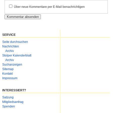
Kommentar
Über neue Kommentare per E-Mail benachrichtigen
SERVICE
Navigation
Seite durchsuchen
überspringen
Nachrichten
Archiv
Stolper Kalenderblatt
Archiv
Suchanzeigen
Sitemap
Kontakt
Impressum
INTERESSIERT?
Navigation
Satzung
überspringen
Mitgliedsantrag
Spenden