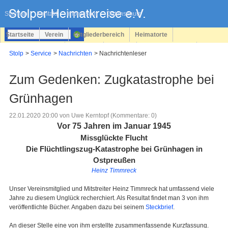
Navigation
überspringen
Sitemap
Kontakt
Impressum
Datenschutz
Startseite
Verein
Mitgliederbereich
Heimatorte
Familienforschung
Personen
Service
Registrieren
Stolp
Service
Nachrichten
Nachrichtenleser
Login
Zum Gedenken: Zugkatastrophe bei
Grünhagen
22.01.2020 20:00
von Uwe Kerntopf (Kommentare: 0)
Vor 75 Jahren im Januar 1945
Missglückte Flucht
Die Flüchtlingszug-Katastrophe bei Grünhagen in
Ostpreußen
Heinz Timmreck
Unser Vereinsmitglied und Mitstreiter Heinz Timmreck hat umfassend viele
Jahre zu diesem Unglück recherchiert. Als Resultat findet man 3 von ihm
veröffentlichte Bücher. Angaben dazu bei seinem
Steckbrief
.
An dieser Stelle eine von ihm erstellte zusammenfassende Kurzfassung.