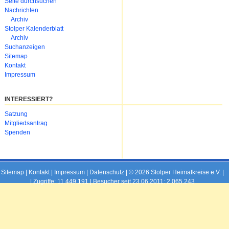
Navigation
Seite durchsuchen
überspringen
Nachrichten
Archiv
Stolper Kalenderblatt
Archiv
Suchanzeigen
Sitemap
Kontakt
Impressum
INTERESSIERT?
Navigation
Satzung
überspringen
Mitgliedsantrag
Spenden
Sitemap
|
Kontakt
|
Impressum
|
Datenschutz
| © 2026 Stolper Heimatkreise e.V. |
|
Zugriffe: 11.449.191 | Besucher seit 23.06.2011: 2.065.243