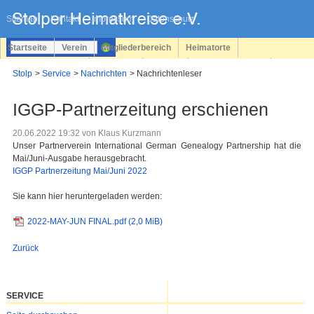
Navigation
überspringen
Sitemap
Kontakt
Impressum
Datenschutz
Startseite
Verein
Mitgliederbereich
Heimatorte
Familienforschung
Personen
Service
Registrieren
Stolp
Service
Nachrichten
Nachrichtenleser
Login
IGGP-Partnerzeitung erschienen
20.06.2022 19:32
von Klaus Kurzmann
Unser Partnerverein International German Genealogy Partnership hat die
Mai/Juni-Ausgabe herausgebracht.
IGGP Partnerzeitung Mai/Juni 2022
Sie kann hier heruntergeladen werden:
2022-MAY-JUN FINAL.pdf
(2,0 MiB)
Zurück
SERVICE