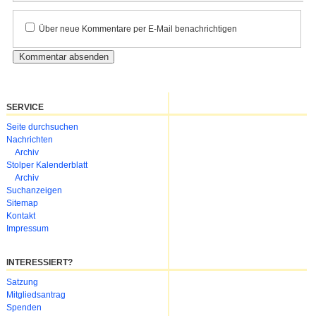
Kommentar
Über neue Kommentare per E-Mail benachrichtigen
SERVICE
Navigation
Seite durchsuchen
überspringen
Nachrichten
Archiv
Stolper Kalenderblatt
Archiv
Suchanzeigen
Sitemap
Kontakt
Impressum
INTERESSIERT?
Navigation
Satzung
überspringen
Mitgliedsantrag
Spenden