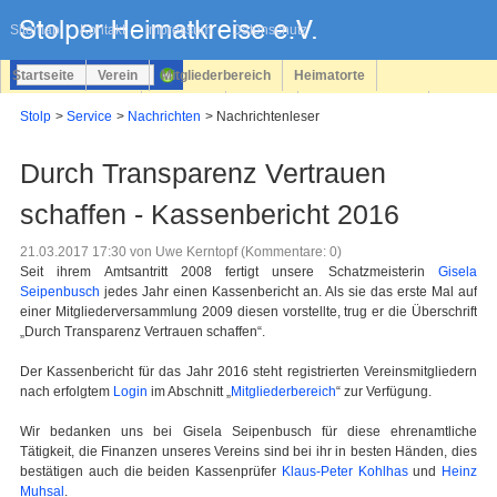
Navigation
überspringen
Sitemap
Kontakt
Impressum
Datenschutz
Startseite
Verein
Mitgliederbereich
Heimatorte
Familienforschung
Personen
Service
Registrieren
Stolp
Service
Nachrichten
Nachrichtenleser
Login
Durch Transparenz Vertrauen
schaffen - Kassenbericht 2016
21.03.2017 17:30
von Uwe Kerntopf (Kommentare: 0)
Seit ihrem Amtsantritt 2008 fertigt unsere Schatzmeisterin
Gisela
Seipenbusch
jedes Jahr einen Kassenbericht an. Als sie das erste Mal auf
einer Mitgliederversammlung 2009 diesen vorstellte, trug er die Überschrift
„Durch Transparenz Vertrauen schaffen“.
Der Kassenbericht für das Jahr 2016 steht registrierten Vereinsmitgliedern
nach erfolgtem
Login
im Abschnitt „
Mitgliederbereich
“ zur Verfügung.
Wir bedanken uns bei Gisela Seipenbusch für diese ehrenamtliche
Tätigkeit, die Finanzen unseres Vereins sind bei ihr in besten Händen, dies
bestätigen auch die beiden Kassenprüfer
Klaus-Peter Kohlhas
und
Heinz
Muhsal
.