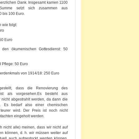
herzlichen Dank. Insgesamt kamen 1100
Summe setzt sich zusammen aus
 bis 100 Euro.
 wie folgt:
uro
50 Euro
ür den ökumenischen Gottesdienst: 50
 Pflege: 50 Euro
gerdenkmals von 1914/18: 250 Euro
gestellt, dass die Renovierung des
ist als vorgesehen.Es besteht aus
nicht abgestrahlt werden, da dann die
e. Es bedarf also einer chemischen
teurer wird. Der Preis ist noch nicht
utachten eingeholt werden.
 nicht alle) meinen, dass wir nicht auf
n können, d. h. wir müssen weiter auf
tuell auch aufgestockt werden können.