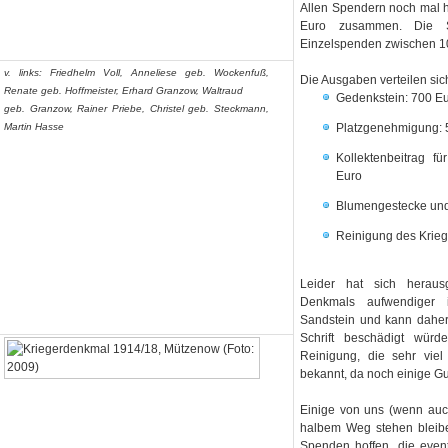
Allen Spendern noch mal 
Euro zusammen. Die 
Einzelspenden zwischen 10
v. links: Friedhelm Voll, Anneliese geb. Wockenfuß,
Die Ausgaben verteilen sich
Renate geb. Hoffmeister, Erhard Granzow, Waltraud
Gedenkstein: 700 E
geb. Granzow, Rainer Priebe, Christel geb. Steckmann,
Martin Hasse
Platzgenehmigung: 
Kollektenbeitrag f
Euro
Blumengestecke und
Reinigung des Krie
Leider hat sich heraus
Denkmals aufwendiger 
Sandstein und kann daher 
Schrift beschädigt würd
Reinigung, die sehr viel 
bekannt, da noch einige G
Einige von uns (wenn auch
halbem Weg stehen bleibe
Spenden hoffen, die even