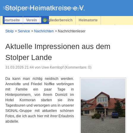
Navigation
überspringen
Sitemap
Kontakt
Impressum
Datenschutz
Startseite
Verein
Mitgliederbereich
Heimatorte
Familienforschung
Personen
Service
Registrieren
Stolp
Service
Nachrichten
Nachrichtenleser
Login
Aktuelle Impressionen aus dem
Stolper Lande
31.03.2026 21:44
von Uwe Kerntopf (Kommentare: 0)
Da kann man richtig neidisch werden.
Annelotte und Friedel Noffke verbringen
mit Familie ein paar Tage in
Hinterpommern, von ihrem Domizil im
Hotel Kormoran starten sie ihre
Tagestouren und versorgen uns in unserer
SIGNAL-Gruppe mit aktuellen schönen
Fotos, die ich auch hier mit ihrer Erlaubnis
abstelle.