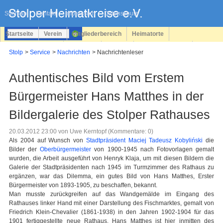
Navigation
überspringen
Sitemap
Kontakt
Impressum
Datenschutz
Startseite
Verein
Mitgliederbereich
Heimatorte
Familienforschung
Personen
Service
Registrieren
Stolp
Service
Nachrichten
Nachrichtenleser
Login
Authentisches Bild vom Erstem
Bürgermeister Hans Matthes in der
Bildergalerie des Stolper Rathauses
20.03.2012 23:00
von Uwe Kerntopf (Kommentare: 0)
Als 2004 auf Wunsch von
Stadtpräsident Maciej Tadeusz Kobyliński
die
Bilder der
Oberbürgermeister
von 1900-1945 nach Fotovorlagen gemalt
wurden, die Arbeit ausgeführt von Henryk Klaja, um mit diesen Bildern die
Galerie der Stadtpräsidenten nach 1945 im Turmzimmer des Rathaus zu
ergänzen, war das Dilemma, ein gutes Bild von Hans Matthes, Erster
Bürgermeister von 1893-1905, zu beschaffen, bekannt.
Man musste zurückgreifen auf das Wandgemälde im Eingang des
Rathauses linker Hand mit einer Darstellung des Fischmarktes, gemalt von
Friedrich Klein-Chevalier (1861-1938) in den Jahren 1902-1904 für das
1901 fertiggestellte neue Rathaus. Hans Matthes ist hier inmitten des