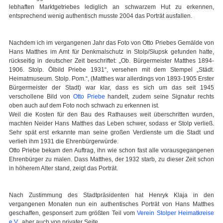
lebhaften Marktgetriebes lediglich an schwarzem Hut zu erkennen,
entsprechend wenig authentisch musste 2004 das Porträt ausfallen.
Nachdem ich im vergangenen Jahr das Foto von Otto Priebes Gemälde von
Hans Matthes im Amt für Denkmalschutz in Stolp/Słupsk gefunden hatte,
rückseitig in deutscher Zeit beschriftet: „Ob. Bürgermeister Matthes 1894-
1906. Stolp. Ölbild Priebe 1931“, versehen mit dem Stempel „Städt.
Heimatmuseum. Stolp. Pom.“, (Matthes war allerdings von 1893-1905 Erster
Bürgermeister der Stadt) war klar, dass es sich um das seit 1945
verschollene Bild von
Otto Priebe
handelt, zudem seine Signatur rechts
oben auch auf dem Foto noch schwach zu erkennen ist.
Weil die Kosten für den Bau des Rathauses weit überschritten wurden,
machten Neider Hans Matthes das Leben schwer, sodass er Stolp verließ.
Sehr spät erst erkannte man seine großen Verdienste um die Stadt und
verlieh ihm 1931 die Ehrenbürgerwürde.
Otto Priebe bekam den Auftrag, ihn wie schon fast alle vorausgegangenen
Ehrenbürger zu malen. Dass Matthes, der 1932 starb, zu dieser Zeit schon
in höherem Alter stand, zeigt das Porträt.
Nach Zustimmung des Stadtpräsidenten hat Henryk Klaja in den
vergangenen Monaten nun ein authentisches Porträt von Hans Matthes
geschaffen, gesponsert zum größten Teil vom
Verein Stolper Heimatkreise
e.V.
, aber auch von privater Seite.