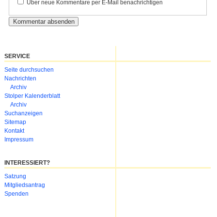
Über neue Kommentare per E-Mail benachrichtigen
SERVICE
Navigation
Seite durchsuchen
überspringen
Nachrichten
Archiv
Stolper Kalenderblatt
Archiv
Suchanzeigen
Sitemap
Kontakt
Impressum
INTERESSIERT?
Navigation
Satzung
überspringen
Mitgliedsantrag
Spenden