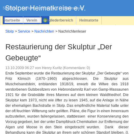
Navigation
überspringen
Sitemap
Kontakt
Impressum
Datenschutz
Startseite
Verein
Mitgliederbereich
Heimatorte
Familienforschung
Personen
Service
Registrieren
Stolp
Service
Nachrichten
Nachrichtenleser
Login
Restaurierung der Skulptur „Der
Gebeugte“
13.10.2009 06:27
von Henry Kuritz (Kommentare: 0)
Ende September wurde die Restaurierung der Skulptur „Der Gebeugte“ von
Fritz Klimsch (1870–1960) abgeschlossen. Die Skulptur aus
Muschelsandstein, entstanden 1918/19, erwarb die Witwe des 1918
verstorbenen Gutsbesitzers von Hebrondamnitz Karl von Gamp-Massaunen
1921 für die Grabstätte ihres Mannes auf dem kleinen Waldfriedhof. Die
Skulptur kam 1973, nicht wie öfter zu lesen 1945, auf die Anlage in Nähe
der ehemaligen Bachstraße in Stolp. Das empfindliche Material hatte unter
der oft feuchten Witterung sehr gelitten. Pläne, die Figur in einen Innenraum
aufzustellen, wurden fallengelassen, stattdessen einer Konservierung den
Vorzug gegeben, bei der unter Dampfdruck Chemikalien zur Entfernung der
Algen und Moose in den Stein eingebracht wurden. Dank dieser
Behandlung kann die Skulptur an ihrem sehr schönen Standort bleiben. (I.