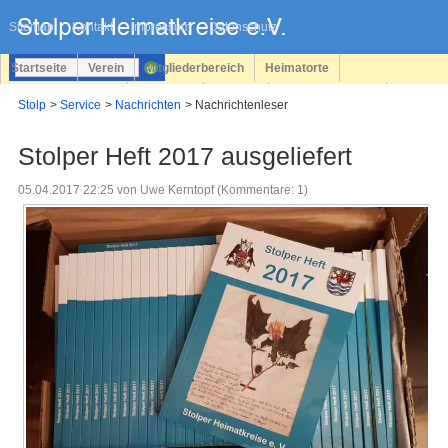
Navigation
überspringen
Sitemap
Kontakt
Impressum
Datenschutz
Startseite
Verein
Mitgliederbereich
Heimatorte
Familienforschung
Personen
Service
Registrieren
Stolp
Service
Nachrichten
Nachrichtenleser
Login
Stolper Heft 2017 ausgeliefert
05.04.2017 22:25
von Uwe Kerntopf (Kommentare: 1)