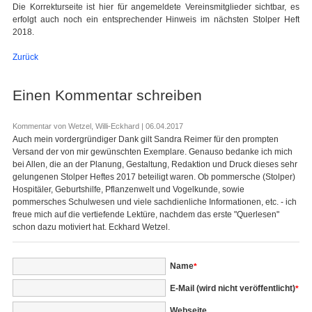
Die Korrekturseite ist hier für angemeldete Vereinsmitglieder sichtbar, es
erfolgt auch noch ein entsprechender Hinweis im nächsten Stolper Heft
2018.
Zurück
Einen Kommentar schreiben
Kommentar von Wetzel, Willi-Eckhard |
06.04.2017
Auch mein vordergründiger Dank gilt Sandra Reimer für den prompten
Versand der von mir gewünschten Exemplare. Genauso bedanke ich mich
bei Allen, die an der Planung, Gestaltung, Redaktion und Druck dieses sehr
gelungenen Stolper Heftes 2017 beteiligt waren. Ob pommersche (Stolper)
Hospitäler, Geburtshilfe, Pflanzenwelt und Vogelkunde, sowie
pommersches Schulwesen und viele sachdienliche Informationen, etc. - ich
freue mich auf die vertiefende Lektüre, nachdem das erste "Querlesen"
schon dazu motiviert hat. Eckhard Wetzel.
Pflichtfeld
Name
*
Pflichtfeld
E-Mail (wird nicht veröffentlicht)
*
Webseite