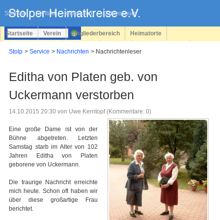
Navigation
überspringen
Sitemap
Kontakt
Impressum
Datenschutz
Startseite
Verein
Mitgliederbereich
Heimatorte
Familienforschung
Personen
Service
Registrieren
Stolp
Service
Nachrichten
Nachrichtenleser
Login
Editha von Platen geb. von
Uckermann verstorben
14.10.2015 20:30
von Uwe Kerntopf (Kommentare: 0)
Eine große Dame ist von der
Bühne abgetreten. Letzten
Samstag starb im Alter von 102
Jahren Editha von Platen
geborene von Uckermann.
Die traurige Nachricht erreichte
mich heute. Schon oft haben wir
über diese großartige Frau
berichtet.