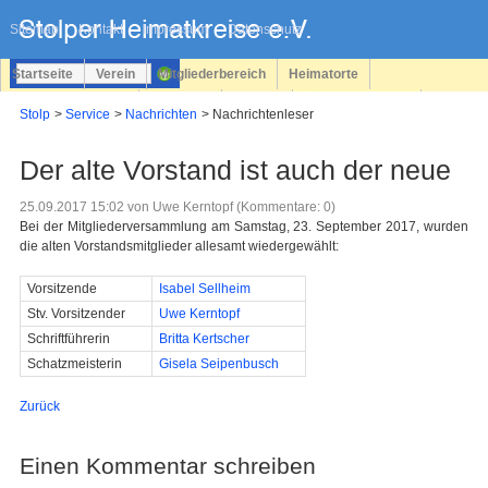
Navigation
überspringen
Sitemap
Kontakt
Impressum
Datenschutz
Startseite
Verein
Mitgliederbereich
Heimatorte
Familienforschung
Personen
Service
Registrieren
Stolp
Service
Nachrichten
Nachrichtenleser
Login
Der alte Vorstand ist auch der neue
25.09.2017 15:02
von Uwe Kerntopf (Kommentare: 0)
Bei der Mitgliederversammlung am Samstag, 23. September 2017, wurden
die alten Vorstandsmitglieder allesamt wiedergewählt:
Vorsitzende
Isabel Sellheim
Stv. Vorsitzender
Uwe Kerntopf
Schriftführerin
Britta Kertscher
Schatzmeisterin
Gisela Seipenbusch
Zurück
Einen Kommentar schreiben