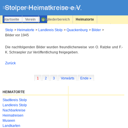
Navigation
überspringen
Sitemap
Kontakt
Impressum
Datenschutz
Startseite
Verein
Mitgliederbereich
Heimatorte
Familienforschung
Personen
Service
Registrieren
Stolp
Heimatorte
Landkreis Stolp
Quackenburg
Bilder
Bilder vor 1945
Login
Die nachfolgenden Bilder wurden freundlicherweise von O. Ratzke und F.-
K. Schraepler zur Veröffentlichung freigegeben.
Zurück
1
2
3
Vorwärts
Ende »
HEIMATORTE
Navigation
Stadtkreis Stolp
überspringen
Landkreis Stolp
Nachbarkreise
Heimatreisen
Museen
Landkarten