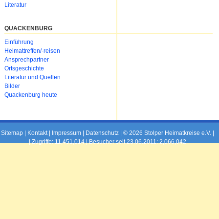
Literatur
QUACKENBURG
Navigation
Einführung
überspringen
Heimattreffen/-reisen
Ansprechpartner
Ortsgeschichte
Literatur und Quellen
Bilder
Quackenburg heute
Sitemap
|
Kontakt
|
Impressum
|
Datenschutz
| © 2026 Stolper Heimatkreise e.V. |
|
Zugriffe: 11,451,014 | Besucher seit 23.06.2011: 2,066,042