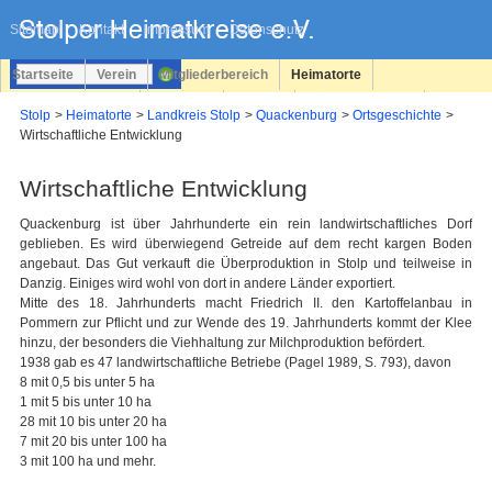
Navigation
überspringen
Sitemap
Kontakt
Impressum
Datenschutz
Startseite
Verein
Mitgliederbereich
Heimatorte
Familienforschung
Personen
Service
Registrieren
Stolp
Heimatorte
Landkreis Stolp
Quackenburg
Ortsgeschichte
Wirtschaftliche Entwicklung
Login
Wirtschaftliche Entwicklung
Quackenburg ist über Jahrhunderte ein rein landwirtschaftliches Dorf
geblieben. Es wird überwiegend Getreide auf dem recht kargen Boden
angebaut. Das Gut verkauft die Überproduktion in Stolp und teilweise in
Danzig. Einiges wird wohl von dort in andere Länder exportiert.
Mitte des 18. Jahrhunderts macht Friedrich II. den Kartoffelanbau in
Pommern zur Pflicht und zur Wende des 19. Jahrhunderts kommt der Klee
hinzu, der besonders die Viehhaltung zur Milchproduktion befördert.
1938 gab es 47 landwirtschaftliche Betriebe (Pagel 1989, S. 793), davon
8 mit 0,5 bis unter 5 ha
1 mit 5 bis unter 10 ha
28 mit 10 bis unter 20 ha
7 mit 20 bis unter 100 ha
3 mit 100 ha und mehr.