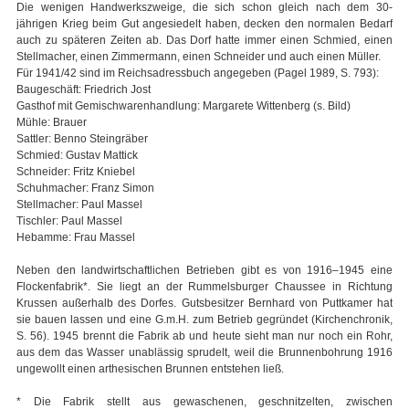
Die wenigen Handwerkszweige, die sich schon gleich nach dem 30-
jährigen Krieg beim Gut angesiedelt haben, decken den normalen Bedarf
auch zu späteren Zeiten ab. Das Dorf hatte immer einen Schmied, einen
Stellmacher, einen Zimmermann, einen Schneider und auch einen Müller.
Für 1941/42 sind im Reichsadressbuch angegeben (Pagel 1989, S. 793):
Baugeschäft: Friedrich Jost
Gasthof mit Gemischwarenhandlung: Margarete Wittenberg (s. Bild)
Mühle: Brauer
Sattler: Benno Steingräber
Schmied: Gustav Mattick
Schneider: Fritz Kniebel
Schuhmacher: Franz Simon
Stellmacher: Paul Massel
Tischler: Paul Massel
Hebamme: Frau Massel
Neben den landwirtschaftlichen Betrieben gibt es von 1916–1945 eine
Flockenfabrik*. Sie liegt an der Rummelsburger Chaussee in Richtung
Krussen außerhalb des Dorfes. Gutsbesitzer Bernhard von Puttkamer hat
sie bauen lassen und eine G.m.H. zum Betrieb gegründet (Kirchenchronik,
S. 56). 1945 brennt die Fabrik ab und heute sieht man nur noch ein Rohr,
aus dem das Wasser unablässig sprudelt, weil die Brunnenbohrung 1916
ungewollt einen arthesischen Brunnen entstehen ließ.
* Die Fabrik stellt aus gewaschenen, geschnitzelten, zwischen