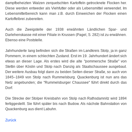
dampfbeheizten Walzen zerquetschten Kartoffeln getrocknete Flocken her.
Diese werden entweder als Viehfutter oder als Lebensmittel verwendet. Im
Lebensmittelbereich kann man z.B. durch Einweichen der Flocken einen
Kartoffelbrei zubereiten.
Auch die Zweigstelle der 1938 erwähnten Ländlichen Spar- und
Darlehenskasse mit einer Filiale in Krussen (Pagel, S. 282) ist zu erwähnen.
Ebenso eine Poststelle.
Jahrhunderte lang befinden sich die Straßen im Landkreis Stolp, ja in ganz
Pommern, in einem schlechten Zustand. Erst im 19. Jahrhundert ändert sich
etwas an dieser Lage. Als erstes wird die alte "pommersche Straße" von
Stettin über Köslin und Stolp nach Danzig als Staatschaussee ausgebaut.
Der weitere Ausbau folgt dann zu beiden Seiten dieser Straße, so auch von
1845–1849 von Stolp nach Rummelsburg. Quackenburg ist nun ans das
Netz angebunden; die "Rummelsburger Chaussee" führt direkt durch das
Dorf.
Die Strecke der Stolper Kreisbahn von Stolp nach Rathsdamnitz wird 1894
fertiggestellt. Sie führt später bis nach Budow. Als nächste Bahnstation von
Quackenburg aus dient Labuhn.
Zurück