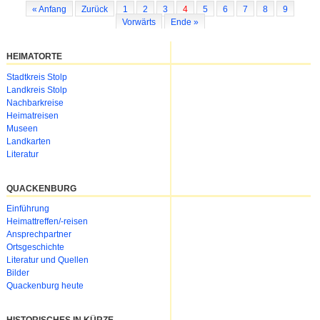
« Anfang
Zurück
1
2
3
4
5
6
7
8
9
Vorwärts
Ende »
HEIMATORTE
Navigation
Stadtkreis Stolp
überspringen
Landkreis Stolp
Nachbarkreise
Heimatreisen
Museen
Landkarten
Literatur
QUACKENBURG
Navigation
Einführung
überspringen
Heimattreffen/-reisen
Ansprechpartner
Ortsgeschichte
Literatur und Quellen
Bilder
Quackenburg heute
HISTORISCHES IN KÜRZE