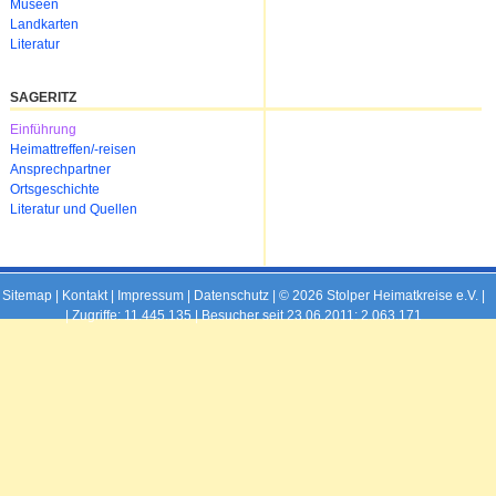
Museen
Landkarten
Literatur
SAGERITZ
Navigation
Einführung
überspringen
Heimattreffen/-reisen
Ansprechpartner
Ortsgeschichte
Literatur und Quellen
Sitemap
|
Kontakt
|
Impressum
|
Datenschutz
| © 2026 Stolper Heimatkreise e.V. |
|
Zugriffe: 11.445.135 | Besucher seit 23.06.2011: 2.063.171