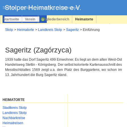
Navigation
überspringen
Sitemap
Kontakt
Impressum
Datenschutz
Startseite
Verein
Mitgliederbereich
Heimatorte
Familienforschung
Personen
Service
Registrieren
Stolp
Heimatorte
Landkreis Stolp
Sageritz
Einführung
Login
Sageritz (Zagórzyca)
1939 hatte das Dorf Sageritz 499 Einwohner. Es liegt an dem alten West-Ost
Handelsweg Stettin - Königsberg. Der selbst kolorierte Kartenausschnitt des
Messtischblattes 1569 zeigt u.a. den Platz des Burggartens, wo schon im
13. Jahrhundert die Burg Sageritz stand.
HEIMATORTE
Navigation
Stadtkreis Stolp
überspringen
Landkreis Stolp
Nachbarkreise
Heimatreisen