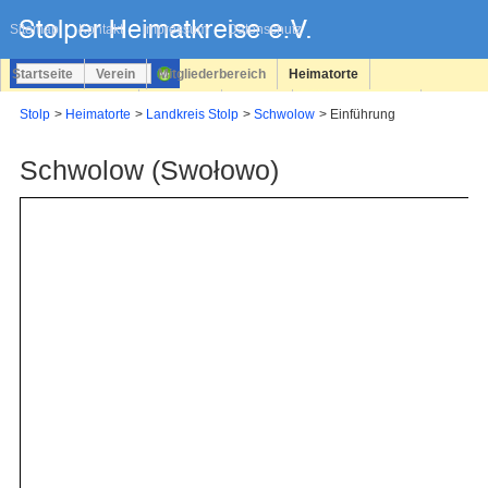
Navigation
überspringen
Sitemap
Kontakt
Impressum
Datenschutz
Startseite
Verein
Mitgliederbereich
Heimatorte
Familienforschung
Personen
Service
Registrieren
Stolp
Heimatorte
Landkreis Stolp
Schwolow
Einführung
Login
Schwolow (Swołowo)