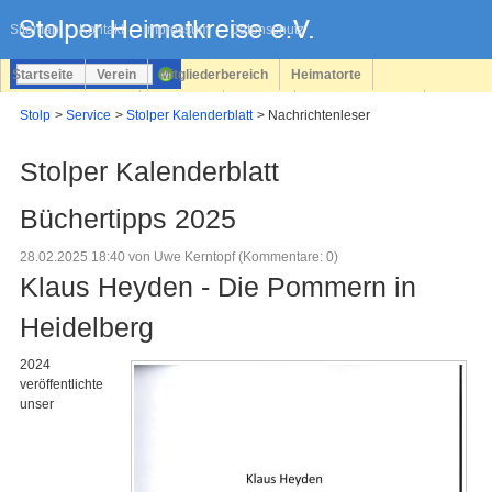
Navigation
überspringen
Sitemap
Kontakt
Impressum
Datenschutz
Startseite
Verein
Mitgliederbereich
Heimatorte
Familienforschung
Personen
Service
Registrieren
Stolp
Service
Stolper Kalenderblatt
Nachrichtenleser
Login
Stolper Kalenderblatt
Büchertipps 2025
28.02.2025 18:40
von Uwe Kerntopf (Kommentare: 0)
Klaus Heyden - Die Pommern in
Heidelberg
2024
veröffentlichte
unser