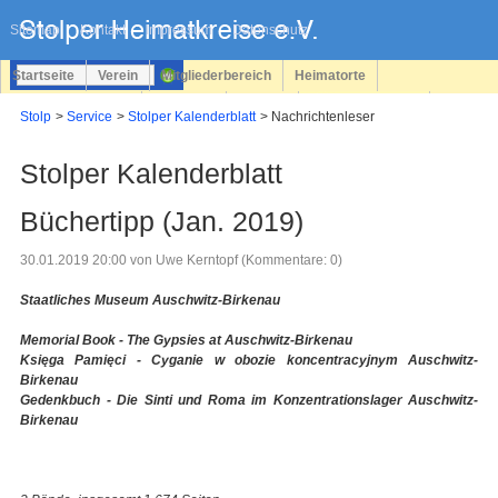
Navigation
überspringen
Sitemap
Kontakt
Impressum
Datenschutz
Startseite
Verein
Mitgliederbereich
Heimatorte
Familienforschung
Personen
Service
Registrieren
Stolp
Service
Stolper Kalenderblatt
Nachrichtenleser
Login
Stolper Kalenderblatt
Büchertipp (Jan. 2019)
30.01.2019 20:00
von Uwe Kerntopf (Kommentare: 0)
Staatliches Museum Auschwitz-Birkenau
Memorial Book - The Gypsies at Auschwitz-Birkenau
Księga Pamięci - Cyganie w obozie koncentracyjnym Auschwitz-
Birkenau
Gedenkbuch - Die Sinti und Roma im Konzentrationslager Auschwitz-
Birkenau