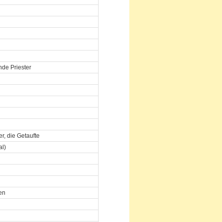
de Priester
er, die Getaufte
al)
en