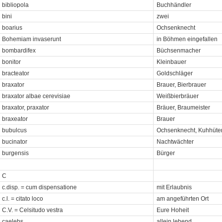
bibliopola
Buchhändler
bini
zwei
boarius
Ochsenknecht
Bohemiam invaserunt
in Böhmen eingefallen
bombardifex
Büchsenmacher
bonitor
Kleinbauer
bracteator
Goldschläger
braxator
Brauer, Bierbrauer
braxator albae cerevisiae
Weißbierbräuer
braxator, praxator
Bräuer, Braumeister
braxeator
Brauer
bubulcus
Ochsenknecht, Kuhhüter,
bucinator
Nachtwächter
burgensis
Bürger
C
c.disp. = cum dispensatione
mit Erlaubnis
c.l. = citato loco
am angeführten Ort
C.V. = Celsitudo vestra
Eure Hoheit
caelebs
allein lebend