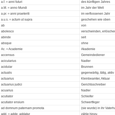
a.f. = anni futuri
des künftigen Jahres
a.M. = anno Mundi
im Jahr der Welt
a.pr. = anni praeteriti
im verflossenen Jahr
a.u.s. = actum ut supra
geschehen wie oben
ab
von
abolesco
verschwinden, erlösche
abinde
seit
absque
ohne
Ac. = Academie
Akademie
accensus
Gemeindediener
acicularius
Nadler
acidular
Brunnen
actualis
gegenwärtig, tätig, aktiv
actuarius
Kleinbeamter, Aktuar
actuarius judici
Gerichtsschreiber
acuarius
Nadler
acutiator
Schleifer
acutiator ensium
Schwertfeger
ad domnum paternam promota
(sie wurde) in ihr Vater
add. = adde, addatur
zähle hinzu