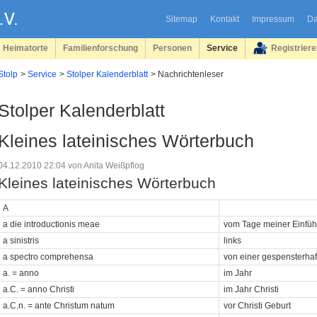
Sitemap
Kontakt
Impressum
Da
Heimatorte
Familienforschung
Personen
Service
Registrier
Stolp
Service
Stolper Kalenderblatt
Nachrichtenleser
Stolper Kalenderblatt
Kleines lateinisches Wörterbuch
04.12.2010 22:04
von Anita Weißpflog
Kleines lateinisches Wörterbuch
A
a die introductionis meae
vom Tage meiner Einführ
a sinistris
links
a spectro comprehensa
von einer gespensterha
a. = anno
im Jahr
a.C. = anno Christi
im Jahr Christi
a.C.n. = ante Christum natum
vor Christi Geburt