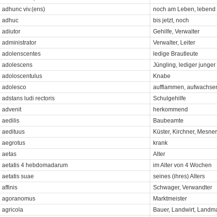
adhunc viv.(ens)
noch am Leben, lebend
adhuc
bis jetzt, noch
adiutor
Gehilfe, Verwalter
administrator
Verwalter, Leiter
adolenscentes
ledige Brautleute
adolescens
Jüngling, lediger junge
adoloscentulus
Knabe
adolesco
aufflammen, aufwachse
adstans ludi rectoris
Schulgehilfe
advenit
herkommend
aedilis
Baubeamte
aedituus
Küster, Kirchner, Mesner
aegrotus
krank
aetas
Alter
aetatis 4 hebdomadarum
im Alter von 4 Wochen
aetatis suae
seines (ihres) Alters
affinis
Schwager, Verwandter
agoranomus
Marktmeister
agricola
Bauer, Landwirt, Landm