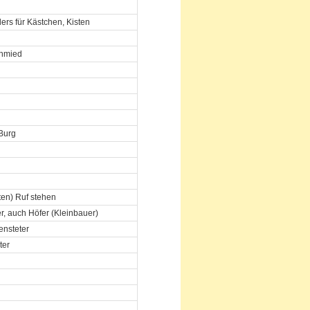
ers für Kästchen, Kisten
chmied
 Burg
ten) Ruf stehen
r, auch Höfer (Kleinbauer)
ensteter
ter