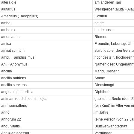
altera die
am anderen Tag
alutarius
Weißgerber (aluta = Alau
Amadeus (Theophilus)
Gottlieb
ambo
beide
ambo ex
beide aus...
amentarius
Riemer
amica
Freundin, Lebensgefähr
amisit spiritum
starb, gab er den Geist 
ampl. = amplissimus
hochgestellt, hochgeehr
An. = Anonymus
Namenloser, Ungenannt
ancilla
Magd, Dienerin
ancilla nutriens
Amme
ancilla serviens
Dienstmagd
angina diphtheritica
Diphtherie
animam reddidit domini ejus
gab seine Seele (dem S
anni semialteris
(ein Kind) im Alter von 
anno
im Jahre
annorum 22
(eine Person) von 22 J
anquivitatis
Blutsverwandtschaft
Ant. = antecessor
Vorgänger