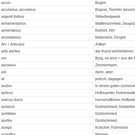
arcus
Bogen
arcularius, arcolarius
Bogner, Tischler, besond
argenti fodina
Silberbergwerk
armamentarius
Waffenschmied, Zeugs
armentarius
Kuhhirt, Hirt
aromatarius
Materialist, Drogist
Art. = Articulus
Artikel
artis peritus
der Kunst wohlerfahren
arx
Burg, ex arce = aus der
asciarius
Zimmermann
ast
dann, aber
at
jedoch, dagegen
audire
in einem guten (schlech
aulicus
Hofbeamter, Hofverwalte
aulicus ducis
herrschaftlicher Hofbedi
aurarius
Goldschmied, Goldarbei
aurifaber
Goldschmied
aurifex
Goldschmied
auriga
Kutscher, Fuhrmann
aurigifex
Wagner