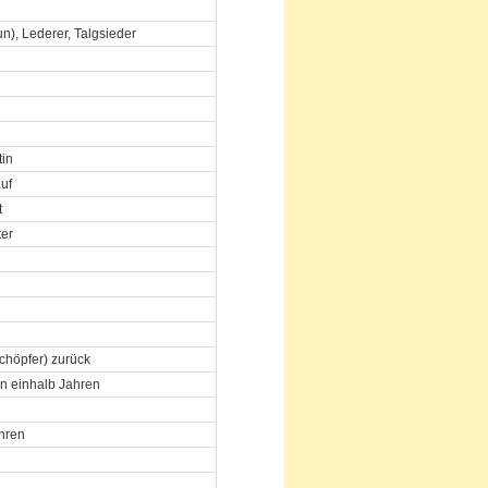
n), Lederer, Talgsieder
tin
auf
t
er
chöpfer) zurück
ein einhalb Jahren
ahren