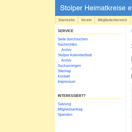
Navigation
überspringen
Startseite
Verein
Mitgliederbereich
SERVICE
Navigation
Seite durchsuchen
überspringen
Nachrichten
Archiv
Stolper Kalenderblatt
Archiv
Suchanzeigen
Sitemap
Kontakt
Impressum
INTERESSIERT?
Navigation
Satzung
überspringen
Mitgliedsantrag
Spenden