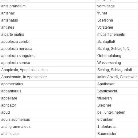
ante prandium
vormittags
antehac
früher
antenatus
Stiefsohn
antistes
Vorsteher
a parte matris
mütterlicherseits
apoplexia cerebri
Schlagfluß
apoplexia nervosa
Schlag, Schlagfluß
apoplexia sanguinea
Gehirnblutung
apoplexia serosa
Wasserschlag
Apoplexia, Apoplexia tactus
Schlag, Schlaganfall
Apostemate, in Apostemate
kalter Abzeß, Geschwür
apothecarius
Apotheker
apparitorius
Stadtknecht
appellare
titulieren
apricator
Bleicher
apud
bei, unter, neben
aquis submersus
ertrunken
archigrammateus
1. Serkretär
architectus
Baumeister