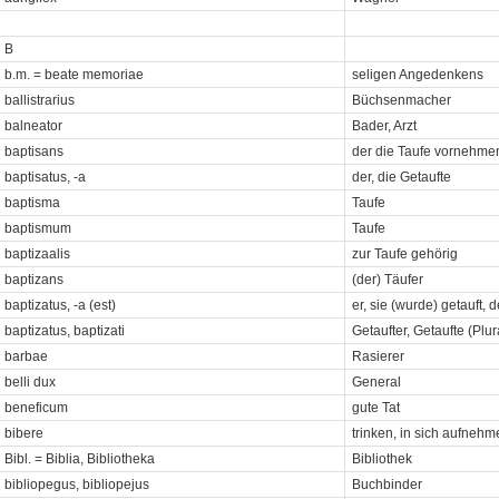
B
b.m. = beate memoriae
seligen Angedenkens
ballistrarius
Büchsenmacher
balneator
Bader, Arzt
baptisans
der die Taufe vornehmen
baptisatus, -a
der, die Getaufte
baptisma
Taufe
baptismum
Taufe
baptizaalis
zur Taufe gehörig
baptizans
(der) Täufer
baptizatus, -a (est)
er, sie (wurde) getauft, d
baptizatus, baptizati
Getaufter, Getaufte (Plur
barbae
Rasierer
belli dux
General
beneficum
gute Tat
bibere
trinken, in sich aufnehm
Bibl. = Biblia, Bibliotheka
Bibliothek
bibliopegus, bibliopejus
Buchbinder