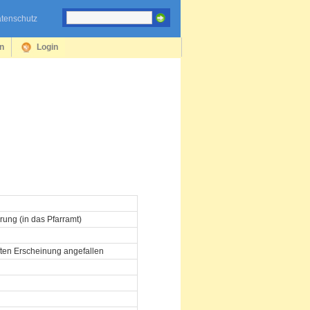
tenschutz
en
Login
ung (in das Pfarramt)
ften Erscheinung angefallen