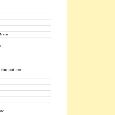
r Mann
n
, Kirchendiener
ann