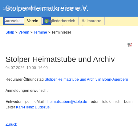
Navigation
überspringen
Sitemap
Kontakt
Impressum
Datenschutz
Startseite
Verein
Mitgliederbereich
Heimatorte
Familienforschung
Personen
Service
Registrieren
Stolp
Verein
Termine
Terminleser
Login
Stolper Heimatstube und Archiv
04.07.2026, 10:00–16:00
Regulärer Öffnungstag
Stolper Heimatstube und Archiv in Bonn-Auerberg
Anmeldungen erwünscht!
Entweder per eMail
heimatstuben@stolp.de
oder telefonisch beim
Leiter
Karl-Heinz Dudszus
.
Zurück