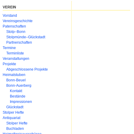
VEREIN
Navigation
Vorstand
überspringen
Vereinsgeschichte
Patenschaften
Stolp–Bonn
Stolpmünde–Glückstadt
Partnerschaften
Termine
Terminliste
Veranstaltungen
Projekte
Abgeschlossene Projekte
Heimatstuben
Bonn-Beuel
Bonn-Auerberg
Kontakt
Bestände
Impressionen
Glückstadt
Stolper Hefte
Antiquariat
Stolper Hefte
Buchladen