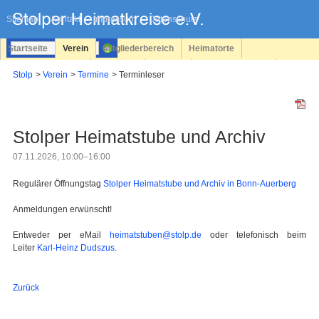
Navigation
überspringen
Sitemap
Kontakt
Impressum
Datenschutz
Startseite
Verein
Mitgliederbereich
Heimatorte
Familienforschung
Personen
Service
Registrieren
Stolp
Verein
Termine
Terminleser
Login
Stolper Heimatstube und Archiv
07.11.2026, 10:00–16:00
Regulärer Öffnungstag
Stolper Heimatstube und Archiv in Bonn-Auerberg
Anmeldungen erwünscht!
Entweder per eMail
heimatstuben@stolp.de
oder telefonisch beim
Leiter
Karl-Heinz Dudszus
.
Zurück