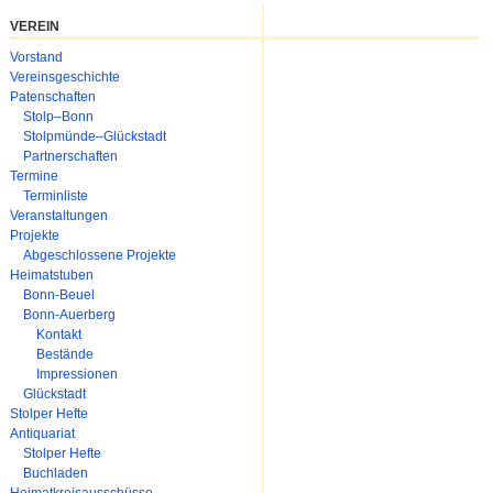
VEREIN
Navigation
Vorstand
überspringen
Vereinsgeschichte
Patenschaften
Stolp–Bonn
Stolpmünde–Glückstadt
Partnerschaften
Termine
Terminliste
Veranstaltungen
Projekte
Abgeschlossene Projekte
Heimatstuben
Bonn-Beuel
Bonn-Auerberg
Kontakt
Bestände
Impressionen
Glückstadt
Stolper Hefte
Antiquariat
Stolper Hefte
Buchladen