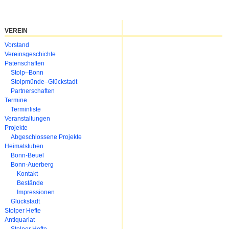
VEREIN
Navigation
Vorstand
überspringen
Vereinsgeschichte
Patenschaften
Stolp–Bonn
Stolpmünde–Glückstadt
Partnerschaften
Termine
Terminliste
Veranstaltungen
Projekte
Abgeschlossene Projekte
Heimatstuben
Bonn-Beuel
Bonn-Auerberg
Kontakt
Bestände
Impressionen
Glückstadt
Stolper Hefte
Antiquariat