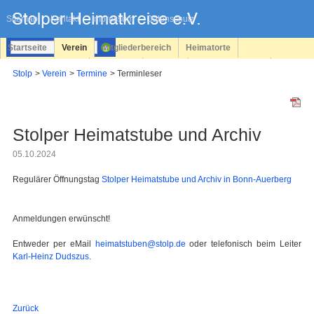
Navigation
überspringen
Sitemap
Kontakt
Impressum
Datenschutz
Startseite
Verein
Mitgliederbereich
Heimatorte
Familienforschung
Personen
Service
Registrieren
Stolp
Verein
Termine
Terminleser
Login
Stolper Heimatstube und Archiv
05.10.2024
Regulärer Öffnungstag
Stolper Heimatstube und Archiv in Bonn-Auerberg
Anmeldungen erwünscht!
Entweder per eMail
heimatstuben@stolp.de
oder telefonisch beim Leiter
Karl-Heinz Dudszus
.
Zurück