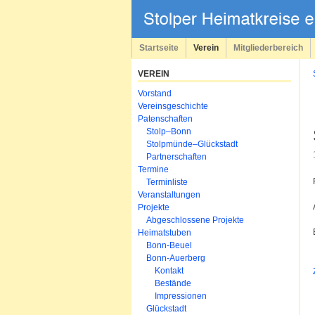
Navigation
überspringen
Startseite
Verein
Mitgliederbereich
VEREIN
Navigation
Vorstand
überspringen
Vereinsgeschichte
Patenschaften
Stolp–Bonn
Stolpmünde–Glückstadt
Partnerschaften
Termine
Terminliste
Veranstaltungen
Projekte
Abgeschlossene Projekte
Heimatstuben
Bonn-Beuel
Bonn-Auerberg
Kontakt
Bestände
Impressionen
Glückstadt