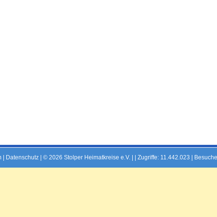
m
|
Datenschutz
| © 2026 Stolper Heimatkreise e.V. | |
Zugriffe: 11.442.023 | Besuche