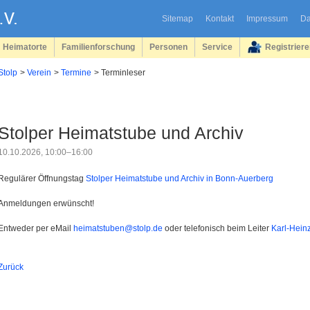
Sitemap
Kontakt
Impressum
Da
Heimatorte
Familienforschung
Personen
Service
Registrier
Stolp
Verein
Termine
Terminleser
Stolper Heimatstube und Archiv
10.10.2026, 10:00–16:00
Regulärer Öffnungstag
Stolper Heimatstube und Archiv in Bonn-Auerberg
Anmeldungen erwünscht!
Entweder per eMail
heimatstuben@stolp.de
oder telefonisch beim Leiter
Karl-Hein
Zurück