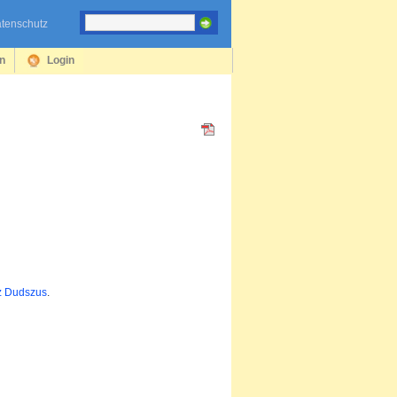
tenschutz
en
Login
z Dudszus
.