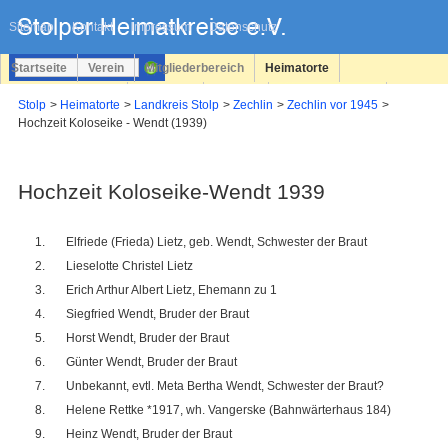
Navigation
überspringen
Sitemap
Kontakt
Impressum
Datenschutz
Startseite
Verein
Mitgliederbereich
Heimatorte
Familienforschung
Personen
Service
Registrieren
Stolp
Heimatorte
Landkreis Stolp
Zechlin
Zechlin vor 1945
Hochzeit Koloseike - Wendt (1939)
Login
Hochzeit Koloseike-Wendt 1939
Elfriede (Frieda) Lietz, geb. Wendt, Schwester der Braut
Lieselotte Christel Lietz
Erich Arthur Albert Lietz, Ehemann zu 1
Siegfried Wendt, Bruder der Braut
Horst Wendt, Bruder der Braut
Günter Wendt, Bruder der Braut
Unbekannt, evtl. Meta Bertha Wendt, Schwester der Braut?
Helene Rettke *1917, wh. Vangerske (Bahnwärterhaus 184)
Heinz Wendt, Bruder der Braut