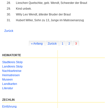
Lieschen Quetschke, geb. Wendt, Schwester der Braut
Kind unbek.
Willy Leo Wendt, ältester Bruder der Braut
Hubert Willer, Sohn zu 13, Junge im Matrosenanzug
Zurück
« Anfang
Zurück
1
2
3
HEIMATORTE
Navigation
Stadtkreis Stolp
überspringen
Landkreis Stolp
Nachbarkreise
Heimatreisen
Museen
Landkarten
Literatur
ZECHLIN
Navigation
Einführung