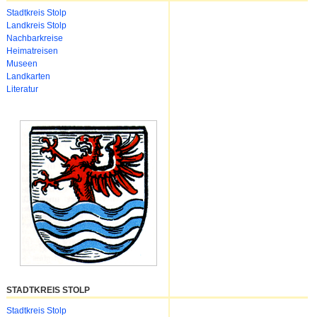
Navigation
Stadtkreis Stolp
überspringen
Landkreis Stolp
Nachbarkreise
Heimatreisen
Museen
Landkarten
Literatur
STADTKREIS STOLP
Navigation
Stadtkreis Stolp