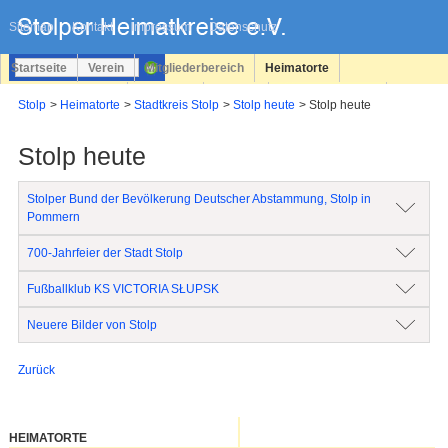
Navigation
überspringen
Sitemap
Kontakt
Impressum
Datenschutz
Startseite
Verein
Mitgliederbereich
Heimatorte
Familienforschung
Personen
Service
Registrieren
Stolp
Heimatorte
Stadtkreis Stolp
Stolp heute
Stolp heute
Login
Stolp heute
Stolper Bund der Bevölkerung Deutscher Abstammung, Stolp in
Pommern
700-Jahrfeier der Stadt Stolp
Fußballklub KS VICTORIA SŁUPSK
Neuere Bilder von Stolp
Zurück
HEIMATORTE