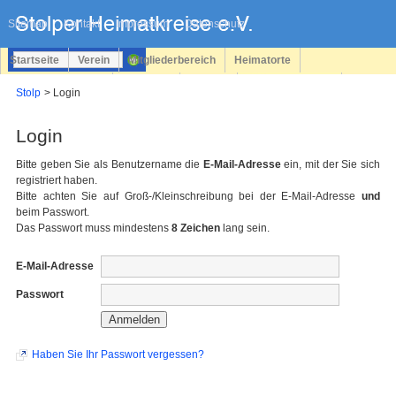
Navigation
überspringen
Sitemap
Kontakt
Impressum
Datenschutz
Startseite
Verein
Mitgliederbereich
Heimatorte
Familienforschung
Personen
Service
Registrieren
Stolp
Login
Login
Login
Bitte geben Sie als Benutzername die
E-Mail-Adresse
ein, mit der Sie sich
registriert haben.
Bitte achten Sie auf Groß-/Kleinschreibung bei der E-Mail-Adresse
und
beim Passwort.
Das Passwort muss mindestens
8 Zeichen
lang sein.
E-Mail-Adresse
Passwort
Haben Sie Ihr Passwort vergessen?