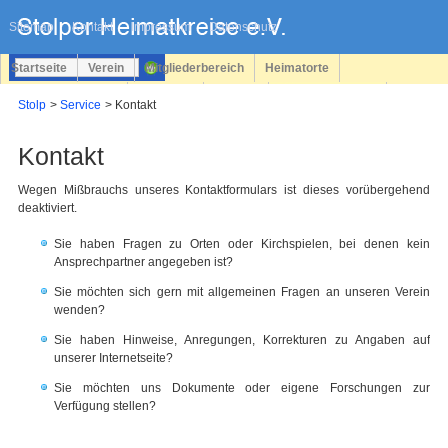
Navigation
überspringen
Sitemap
Kontakt
Impressum
Datenschutz
Startseite
Verein
Mitgliederbereich
Heimatorte
Familienforschung
Personen
Service
Registrieren
Stolp
Service
Kontakt
Login
Kontakt
Wegen Mißbrauchs unseres Kontaktformulars ist dieses vorübergehend
deaktiviert.
Sie haben Fragen zu Orten oder Kirchspielen, bei denen kein
Ansprechpartner angegeben ist?
Sie möchten sich gern mit allgemeinen Fragen an unseren Verein
wenden?
Sie haben Hinweise, Anregungen, Korrekturen zu Angaben auf
unserer Internetseite?
Sie möchten uns Dokumente oder eigene Forschungen zur
Verfügung stellen?