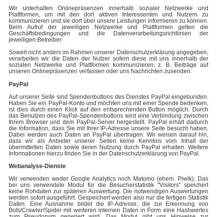
Wir unterhalten Onlinepräsenzen innerhalb sozialer Netzwerke und
Plattformen, um mit den dort aktiven Interessenten und Nutzern zu
kommunizieren und sie dort über unsere Leistungen informieren zu können.
Beim Aufruf der jeweiligen Netzwerke und Plattformen gelten die
Geschäftsbedingungen und die Datenverarbeitungsrichtlinien der
jeweiligen Betreiber.
Soweit nicht anders im Rahmen unserer Datenschutzerklärung angegeben,
verarbeiten wir die Daten der Nutzer sofern diese mit uns innerhalb der
sozialen Netzwerke und Plattformen kommunizieren, z. B. Beiträge auf
unseren Onlinepräsenzen verfassen oder uns Nachrichten zusenden.
PayPal
Auf unserer Seite sind Spendenbuttons des Dienstes PayPal eingebunden.
Haben Sie ein PayPal-Konto und möchten uns mit einer Spende bedenken,
ist dies durch einen Klick auf den entsprechenden Button möglich. Durch
das Benutzen des PayPal-Spendenbuttons wird eine Verbindung zwischen
Ihrem Browser und dem PayPal-Server hergestellt. PayPal erhält dadurch
die Information, dass Sie mit Ihrer IP-Adresse unsere Seite besucht haben.
Dabei werden auch Daten an PayPal übertragen. Wir weisen darauf hin,
dass wir als Anbieter unserer Seiten keine Kenntnis vom Inhalt der
übermittelten Daten sowie deren Nutzung durch PayPal erhalten. Weitere
Informationen hierzu finden Sie in der Datenschutzerklärung von PayPal.
Webanalyse-Dienste
Wir verwenden weder Google Analytics noch Matomo (ehem. Piwik). Das
bei uns verwendete Modul für die Besucherstatistik "Visitors" speichert
keine Rohdaten zur späteren Auswertung. Die notwendigen Auswertungen
werden sofort ausgeführt. Gespeichert werden also nur die fertigen Statistik
Daten. Eine Ausnahme bildet die IP-Adresse, die zur Erkennung von
Bots/Crawler/Spider mit weiteren internen Daten in Form eine Hashwertes
zum Pseudonym generiert wird. Das Modul gibt uns Hinweise zur