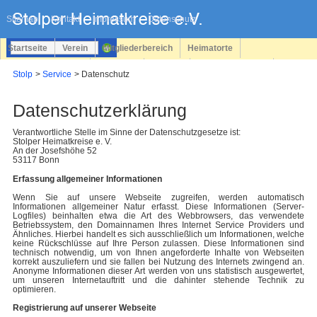
Navigation
überspringen
Sitemap
Kontakt
Impressum
Datenschutz
Startseite
Verein
Mitgliederbereich
Heimatorte
Familienforschung
Personen
Service
Registrieren
Stolp
Service
Datenschutz
Login
Datenschutzerklärung
Verantwortliche Stelle im Sinne der Datenschutzgesetze ist:
Stolper Heimatkreise e. V.
An der Josefshöhe 52
53117 Bonn
Erfassung allgemeiner Informationen
Wenn Sie auf unsere Webseite zugreifen, werden automatisch
Informationen allgemeiner Natur erfasst. Diese Informationen (Server-
Logfiles) beinhalten etwa die Art des Webbrowsers, das verwendete
Betriebssystem, den Domainnamen Ihres Internet Service Providers und
Ähnliches. Hierbei handelt es sich ausschließlich um Informationen, welche
keine Rückschlüsse auf Ihre Person zulassen. Diese Informationen sind
technisch notwendig, um von Ihnen angeforderte Inhalte von Webseiten
korrekt auszuliefern und sie fallen bei Nutzung des Internets zwingend an.
Anonyme Informationen dieser Art werden von uns statistisch ausgewertet,
um unseren Internetauftritt und die dahinter stehende Technik zu
optimieren.
Registrierung auf unserer Webseite