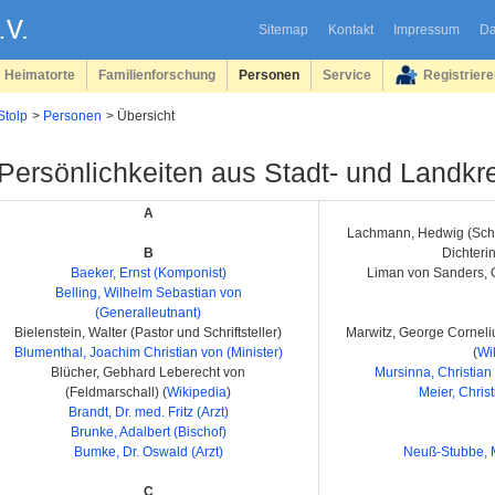
Sitemap
Kontakt
Impressum
Da
Heimatorte
Familienforschung
Personen
Service
Registrier
Stolp
Personen
Übersicht
Persönlichkeiten aus Stadt- und Landkre
A
Lachmann, Hedwig (Schrif
B
Dichterin
Baeker, Ernst (Komponist)
Liman von Sanders, O
Belling, Wilhelm Sebastian von
(Generalleutnant)
Bielenstein, Walter (Pastor und Schriftsteller)
Marwitz, George Corneliu
Blumenthal, Joachim Christian von (Minister)
(
Wi
Blücher, Gebhard Leberecht von
Mursinna, Christian 
(Feldmarschall) (
Wikipedia
)
Meier, Christ
Brandt, Dr. med. Fritz (Arzt)
Brunke, Adalbert (Bischof)
Bumke, Dr. Oswald (Arzt)
Neuß-Stubbe, M
C