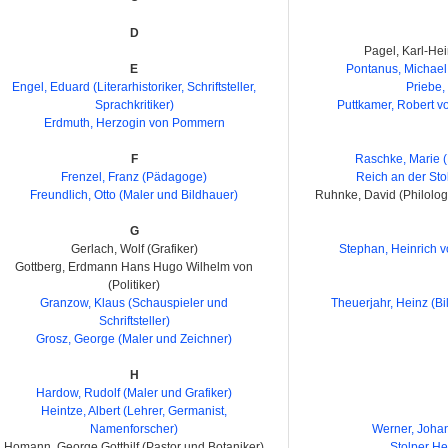
D
Pagel, Karl-Hei
E
Pontanus, Michael 
Engel, Eduard (Literarhistoriker, Schriftsteller,
Priebe, 
Sprachkritiker)
Puttkamer, Robert vo
Erdmuth, Herzogin von Pommern
F
Raschke, Marie (L
Frenzel, Franz (Pädagoge)
Reich an der Stol
Freundlich, Otto (Maler und Bildhauer)
Ruhnke, David (Philolog
G
Gerlach, Wolf (Grafiker)
Stephan, Heinrich v
Gottberg, Erdmann Hans Hugo Wilhelm von
(Politiker)
Granzow, Klaus (Schauspieler und
Theuerjahr, Heinz (Bi
Schriftsteller)
Grosz, George (Maler und Zeichner)
H
Hardow, Rudolf (Maler und Grafiker)
Heintze, Albert (Lehrer, Germanist,
Namenforscher)
Werner, Joha
Homann, George Gotthilf (Pastor und Botaniker)
Stolper H