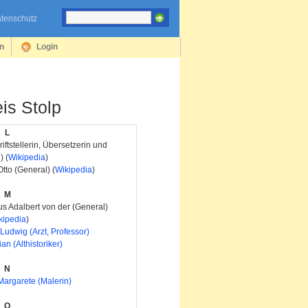
tenschutz
en
Login
is Stolp
L
tstellerin, Übersetzerin und
) (
Wikipedia
)
tto (General) (
Wikipedia
)
M
s Adalbert von der (General)
kipedia
)
Ludwig (Arzt, Professor)
ian (Althistoriker)
N
argarete (Malerin)
O