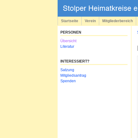
Navigation
überspringen
Startseite
Verein
Mitgliederbereich
PERSONEN
Navigation
Übersicht
überspringen
Literatur
INTERESSIERT?
Navigation
Satzung
überspringen
Mitgliedsantrag
Spenden