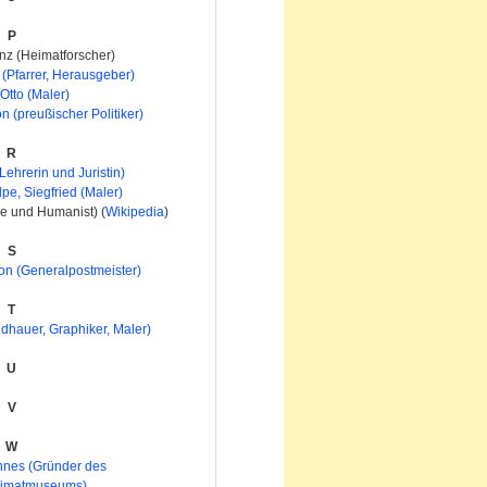
P
nz (Heimatforscher)
(Pfarrer, Herausgeber)
Otto (Maler)
n (preußischer Politiker)
R
ehrerin und Juristin)
pe, Siegfried (Maler)
e und Humanist) (
Wikipedia
)
S
on (Generalpostmeister)
T
ldhauer, Graphiker, Maler)
U
V
W
nnes (Gründer des
eimatmuseums)