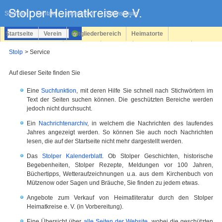
Navigation
überspringen
Sitemap
Kontakt
Impressum
Datenschutz
Startseite
Verein
Mitgliederbereich
Heimatorte
Familienforschung
Personen
Service
Registrieren
Stolp
Service
Login
Auf dieser Seite finden Sie
Eine
Suchfunktion
, mit deren Hilfe Sie schnell nach Stichwörtern im
Text der Seiten suchen können. Die geschützten Bereiche werden
jedoch nicht durchsucht.
Ein
Nachrichtenarchiv
, in welchem die Nachrichten des laufendes
Jahres angezeigt werden. So können Sie auch noch Nachrichten
lesen, die auf der Startseite nicht mehr dargestellt werden.
Das
Stolper Kalenderblatt
. Ob Stolper Geschichten, historische
Begebenheiten, Stolper Rezepte, Meldungen vor 100 Jahren,
Büchertipps, Wetteraufzeichnungen u.a. aus dem Kirchenbuch von
Mützenow oder Sagen und Bräuche, Sie finden zu jedem etwas.
Angebote zum Verkauf von Heimatliteratur durch den Stolper
Heimatkreise e. V. (in Vorbereitung).
Eine Übersicht über
alle Seiten der Website
, wobei die geschützten