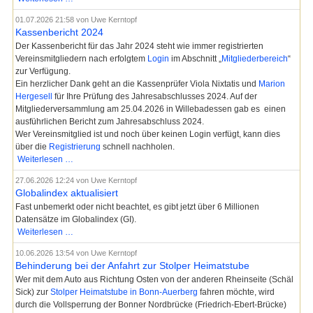
Mitgliederversammlung
01.07.2026 21:58
von Uwe Kerntopf
Kassenbericht 2024
Der Kassenbericht für das Jahr 2024 steht wie immer registrierten
Vereinsmitgliedern nach erfolgtem
Login
im Abschnitt „
Mitgliederbereich
“
zur Verfügung.
Ein herzlicher Dank geht an die Kassenprüfer Viola Nixtatis und
Marion
Hergesell
für Ihre Prüfung des Jahresabschlusses 2024. Auf der
Mitgliederversammlung am 25.04.2026 in Willebadessen gab es einen
ausführlichen Bericht zum Jahresabschluss 2024.
Wer Vereinsmitglied ist und noch über keinen Login verfügt, kann dies
über die
Registrierung
schnell nachholen.
Kassenbericht
Weiterlesen …
2024
27.06.2026 12:24
von Uwe Kerntopf
Globalindex aktualisiert
Fast unbemerkt oder nicht beachtet, es gibt jetzt über 6 Millionen
Datensätze im Globalindex (GI).
Globalindex
Weiterlesen …
aktualisiert
10.06.2026 13:54
von Uwe Kerntopf
Behinderung bei der Anfahrt zur Stolper Heimatstube
Wer mit dem Auto aus Richtung Osten von der anderen Rheinseite (Schäl
Sick) zur
Stolper Heimatstube in Bonn-Auerberg
fahren möchte, wird
durch die Vollsperrung der Bonner Nordbrücke (Friedrich-Ebert-Brücke)