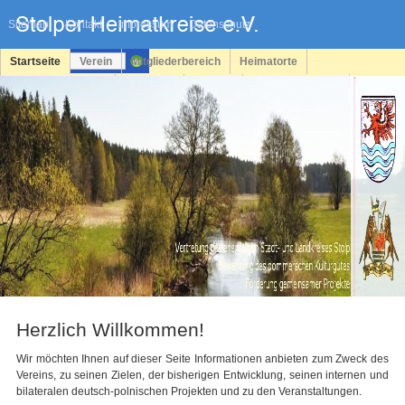
Navigation
überspringen
Sitemap
Kontakt
Impressum
Datenschutz
Startseite
Verein
Mitgliederbereich
Heimatorte
Familienforschung
Personen
Service
Registrieren
Login
Herzlich Willkommen!
Wir möchten Ihnen auf dieser Seite Informationen anbieten zum Zweck des
Vereins, zu seinen Zielen, der bisherigen Entwicklung, seinen internen und
bilateralen deutsch-polnischen Projekten und zu den Veranstaltungen.