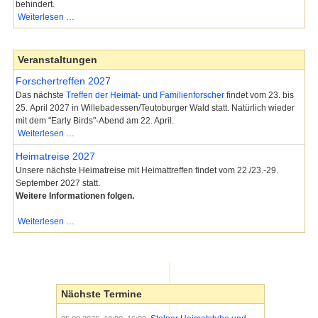
behindert.
Behinderung
Weiterlesen …
bei
der
Anfahrt
Veranstaltungen
zur
Forschertreffen 2027
Stolper
Heimatstube
Das nächste
Treffen der Heimat- und Familienforscher
findet vom 23. bis
25. April 2027 in Willebadessen/Teutoburger Wald statt. Natürlich wieder
mit dem "Early Birds"-Abend am 22. April.
Forschertreffen
Weiterlesen …
2027
Heimatreise 2027
Unsere nächste Heimatreise mit Heimattreffen findet vom 22./23.-29.
September 2027 statt.
Weitere Informationen folgen.
Heimatreise
Weiterlesen …
2027
Nächste Termine