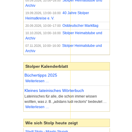
Stolper Heimatstube und
05.09.2026, 10:00–16:00
Archiv
40 Jahre Stolper
19.09.2026, 13:00–16:00
Heimatkreise e. V.
Ostdeutscher Markttag
20.09.2026, 10:00–17:00
Stolper Heimatstube und
10.10.2026, 10:00–16:00
Archiv
Stolper Heimatstube und
07.11.2026, 10:00–16:00
Archiv
Stolper Kalenderblatt
Büchertipps 2025
Büchertipps
Weiterlesen …
2025
Kleines lateinisches Wörterbuch
Lateinisches für alle, die schon immer wissen
wollten, was z. B. „adstans ludi rectoris“ bedeutet …
Kleines
Weiterlesen …
lateinisches
Wörterbuch
Wie sich Stolp heute zeigt
Stadt Stolp - Miasto Słupsk