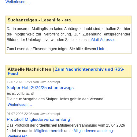
Herzlich
Weiterlesen …
Willkommen!
Suchanzeigen - Lesehilfe - etc.
Da in unseren Mailinglisten keine Anhänge erlaubt sind, erhalten Sie hier
die Möglichkeit zur Veröffentlichung. Zur Zusendung entsprechender
Bilder oder Unterlagen verwenden Sie bitte diese
eMail-Adresse
.
Zum Lesen der Einsendungen folgen Sie bitte diesem
Link
.
Aktuelle Nachrichten |
Zum Nachrichtenarchiv und RSS-
Feed
12.07.2026 17:21
von Uwe Kerntopf
Stolper Heft 2024/25 ist unterwegs
Es ist vollbracht!
Die neue Ausgabe des Stolper Heftes geht in den Versand.
Stolper
Weiterlesen …
Heft
01.07.2026 22:03
von Uwe Kerntopf
2024/25
Protokoll Mitgliederversammlung
ist
Das Protokoll der ordentlichen Mitgliederversammlung vom 25.04.2026
unterwegs
findet ihr nun im
Mitgliederbereich
unter
Mitgliederversammlung
.
Protokoll
Weiterlesen …