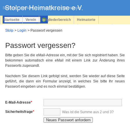
Navigation
überspringen
Sitemap
Kontakt
Impressum
Datenschutz
Startseite
Verein
Mitgliederbereich
Heimatorte
Familienforschung
Personen
Service
Registrieren
Stolp
Login
Passwort vergessen
Login
Passwort vergessen?
Bitte geben Sie die eMail-Adresse ein, mit der Sie sich registriert haben. Sie
bekommen automatisch eine eMail mit einem Link zur Änderung ihres
Passworts zugesandt.
Nachdem Sie diesem Link gefolgt sind, werden Sie wieder auf diese Seite
geführt, die dann ein Formular anzeigt, in welches Sie bitte Ihr neues
Passwort eingeben und es noch einmal bestätigen.
Pflichtfeld
E-Mail-Adresse
*
Pflichtfeld
Sicherheitsfrage
*
Was ist die Summe aus 2 und 3?