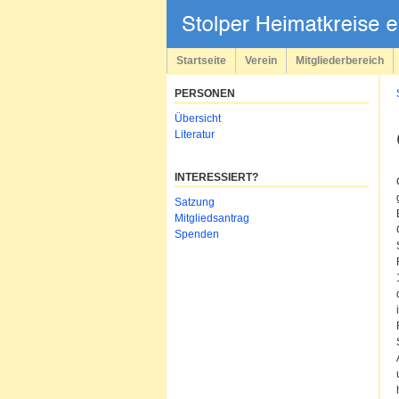
Navigation
überspringen
Startseite
Verein
Mitgliederbereich
PERSONEN
Navigation
Übersicht
überspringen
Literatur
INTERESSIERT?
Navigation
Satzung
überspringen
Mitgliedsantrag
Spenden