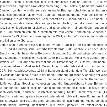
„Caesar“, seine bekannteste und umfangreichste Caesar-Biografie. 1988 verö
griechischen Tragödie.“ Prof. Aloys Winterling (Univ. Bielefeld) bemerkte dazu a
Dresden: „In ihm wird die zentrale kulturelle Errungenschaft der griechischen
historisch gedeutet. Meier weist dort die Zusammenhänge von politischem 
Infrastruktur in der athenischen Gesellschaft des 5. Jahrhunderts v. Chr. nach.
Tragödie, um das Neue, das sie geschaffen hatten, und die damit verbund
spezifischen Medium zu reflektieren und zu verarbeiten – einem Medium zudem, da
hat.“ 1988 erschien von ihm zusammen mit Paul Veyne „Kannten die Griechen di
Thematik 1993 „Athen, ein Neubeginn der Weltgeschichte“. Diese Arbeit wurde int
und Italienische übersetzt.
Neben seinen Arbeiten als Altphilologe wurde er auch in der Osteuropaforschun
DDR und die europäische Sicherheitskonferenz“. 1981 wechselte er nach Münch
Geschichte unter besonderer Berücksichtigung der Sozial- und Wirtschaftsgeschic
des Münchner Historischen Kollegs. 1980 bis 1988 war Meier Vorsitzender der „H
amtierte er 1980 auf dem Internationalen Historikertag in Bukarest und nah
Historikertreffen in Moskau teil. Meiers Arbeit wurde belastet durch das gespannt
DDR. Sein Abschlussvortrag 1988 in Bamberg stand unter dem Titel „Die Welt der 
Er wirkte darüber hinaus auch in der Berlin-Brandenburgischen Akademie der Wis
Als Historiker bemühte sich Meier zunehmend auch um provokante Themen und s
dafür war „Das Gebot zu vergessen und die Unabweisbarkeit des Erinnerns
Vergangenheit“. Dabei stellte er auch altübernommene historische Leitsätze infr
nach Auschwitz, deutsche Geschichtserinnerung heute“. Damit war er im „His
Geschichtserinnerung stark involviert: Wie lebt ein Volk mit dieser Erinnerung
„Es ist gewiss nicht so, dass alles Vergangene einfach verginge. Vieles behält
Jahrhunderte hinweg. Bestimmtes wird wach gehalten im öffentlichen G