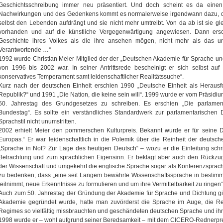
Geschichtsschreibung immer neu präsentiert. Und doch scheint es da eine
Nachwirkungen und des Gedenkens kommt es normalerweise irgendwann dazu, da
selbst den Lebenden aufdrängt und sie nicht mehr umtreibt. Von da ab ist sie 
vorhanden und auf die künstliche Vergegenwärtigung angewiesen. Dann ersc
Geschichte ihres Volkes als die ihre ansehen mögen, nicht mehr als das unm
Verantwortende …“
1992 wurde Christian Meier Mitglied der der „Deutschen Akademie für Sprache und
von 1996 bis 2002 war. In seiner Antrittsrede bescheinigt er sich selbst auf
konservatives Temperament samt leidenschaftlicher Realitätssuche“.
Kurz nach der deutschen Einheit erschien 1990 „Deutsche Einheit als Heraus
Republik?“ und 1991 „Die Nation, die keine sein will“. 1999 wurde er vom Präsid
50. Jahrestag des Grundgesetzes zu schreiben. Es erschien „Die parlamen
Bundestag“. Es sollte ein verständliches Standardwerk zur parlamentarischen
Sprachstil nicht unumstritten.
2002 erhielt Meier den pommerschen Kulturpreis. Bekannt wurde er für seine Da
Europas.“ Er war leidenschaftlich in die Polemik über die Reinheit der deutsc
„Sprache in Not? Zur Lage des heutigen Deutsch“ – wozu er die Einleitung schrie
Betrachtung und zum sprachlichen Eigensinn. Er beklagt aber auch den Rückzu
der Wissenschaft und umgekehrt die englische Sprache sogar als Konferenzsprac
zu bedenken, dass „eine seit Langem bewährte Wissenschaftssprache in besti
teilnimmt, neue Erkenntnisse zu formulieren und um ihre Vermittelbarkeit zu ringen“
Auch zum 50. Jahrestag der Gründung der Akademie für Sprache und Dichtung gin
Akademie gegründet wurde, hatte man zuvörderst die Sprache im Auge, die Re
Regimes so vielfältig missbrauchten und geschändeten deutschen Sprache und ihre 
1998 wurde er – wohl aufgrund seiner Beredsamkeit – mit dem CICERO-Rednerpre