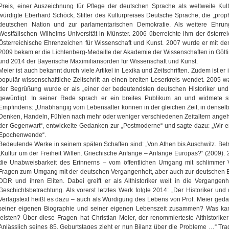
Preis, einer Auszeichnung für Pflege der deutschen Sprache als weltweite Kul
würdigte Eberhard Schöck, Stifter des Kulturpreises Deutsche Sprache, die „pro
deutschen Nation und zur parlamentarischen Demokratie. Als weitere Ehrung
Westfälischen Wilhelms-Universität in Münster. 2006 überreichte ihm der österr
Österreichische Ehrenzeichen für Wissenschaft und Kunst. 2007 wurde er mit de
2009 bekam er die Lichtenberg-Medaille der Akademie der Wissenschaften in Götti
und 2014 der Bayerische Maximiliansorden für Wissenschaft und Kunst.
Meier ist auch bekannt durch viele Artikel in Lexika und Zeitschriften. Zudem ist er 
populär-wissenschaftliche Zeitschrift an einen breiten Leserkreis wendet. 2005 
der Begrüßung wurde er als „einer der bedeutendsten deutschen Historiker und e
gewürdigt. In seiner Rede sprach er ein breites Publikum an und widmete si
Empfindens: „Unabhängig vom Lebensalter können in der gleichen Zeit, in dense
Denken, Handeln, Fühlen nach mehr oder weniger verschiedenen Zeitaltern angeh
der Gegenwart“, entwickelte Gedanken zur „Postmoderne“ und sagte dazu: „Wir e
Epochenwende“.
Bedeutende Werke in seinem späten Schaffen sind: „Von Athen bis Auschwitz. Bet
„Kultur um der Freiheit Willen. Griechische Anfänge – Anfänge Europas?“ (2009)
die Unabweisbarkeit des Erinnerns – vom öffentlichen Umgang mit schlimmer Ve
Fragen zum Umgang mit der deutschen Vergangenheit, aber auch zur deutschen 
DDR und ihren Eliten. Dabei greift er als Althistoriker weit in die Vergangen
Geschichtsbetrachtung. Als vorerst letztes Werk folgte 2014: „Der Historiker un
Verlagstext heißt es dazu – auch als Würdigung des Lebens von Prof. Meier gedach
seiner eigenen Biographie und seiner eigenen Lebenszeit zusammen? Was kan
leisten? Über diese Fragen hat Christian Meier, der renommierteste Althistori
Anlässlich seines 85. Geburtstages zieht er nun Bilanz über die Probleme …“ Tra