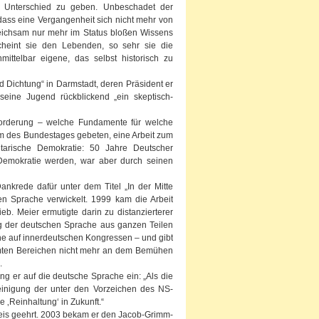
n Unterschied zu geben. Unbeschadet der
ss eine Vergangenheit sich nicht mehr von
gleichsam nur mehr im Status bloßen Wissens
heint sie den Lebenden, so sehr sie die
ittelbar eigene, das selbst historisch zu
 Dichtung“ in Darmstadt, deren Präsident er
 seine Jugend rückblickend „ein skeptisch-
forderung – welche Fundamente für welche
ium des Bundestages gebeten, eine Arbeit zum
tarische Demokratie: 50 Jahre Deutscher
 Demokratie werden, war aber durch seinen
nkrede dafür unter dem Titel „In der Mitte
hen Sprache verwickelt. 1999 kam die Arbeit
b. Meier ermutigte darin zu distanzierterer
g der deutschen Sprache aus ganzen Teilen
he auf innerdeutschen Kongressen – und gibt
mmten Bereichen nicht mehr an dem Bemühen
.
g er auf die deutsche Sprache ein: „Als die
inigung der unter den Vorzeichen des NS-
‚Reinhaltung‘ in Zukunft.“
is geehrt. 2003 bekam er den Jacob-Grimm-