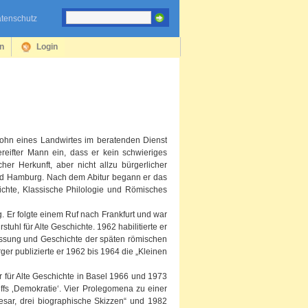
tenschutz
en
Login
ohn eines Landwirtes im beratenden Dienst
ereifter Mann ein, dass er kein schwieriges
er Herkunft, aber nicht allzu bürgerlicher
und Hamburg. Nach dem Abitur begann er das
ichte, Klassische Philologie und Römisches
. Er folgte einem Ruf nach Frankfurt und war
uhl für Alte Geschichte. 1962 habilitierte er
assung und Geschichte der späten römischen
er publizierte er 1962 bis 1964 die „Kleinen
ur für Alte Geschichte in Basel 1966 und 1973
ffs ‚Demokratie‘. Vier Prolegomena zu einer
aesar, drei biographische Skizzen“ und 1982