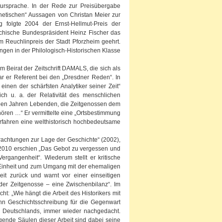
tursprache. In der Rede zur Preisübergabe
phetischen“ Aussagen von Christan Meier zur
 folgte 2004 der Ernst-Hellmut-Preis der
eichische Bundespräsident Heinz Fischer das
m Reuchlinpreis der Stadt Pforzheim geehrt.
ngen in der Philologisch-Historischen Klasse
im Beirat der Zeitschrift DAMALS, die sich als
war er Referent bei den „Dresdner Reden“. In
inen der schärfsten Analytiker seiner Zeit“
ch u. a. der Relativität des menschlichen
lben Jahren Lebenden, die Zeitgenossen dem
ören …“ Er vermittelte eine „Ortsbestimmung
rfahren eine welthistorisch hochbedeutsame
rachtungen zur Lage der Geschichte“ (2002),
. 2010 erschien „Das Gebot zu vergessen und
rgangenheit“. Wiederum stellt er kritische
Einheit und zum Umgang mit der ehemaligen
heit zurück und warnt vor einer einseitigen
d der Zeitgenosse – eine Zwischenbilanz“. Im
t: „Wie hängt die Arbeit des Historikers mit
n Geschichtsschreibung für die Gegenwart
ker Deutschlands, immer wieder nachgedacht.
gende Säulen dieser Arbeit sind dabei seine