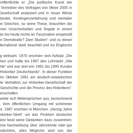
ffentlichte er „Die politische Kunst der
ls Vorredner des Vortrages von Meier 2005 in
 Gesellschaft analysiert und in neuer Weise
Wandel, Kontingenzerfahrung und mentaler
 Die Griechen, so seine These, brauchten die
enen Unsicherheiten und Ängste in einem
s bis heute nichts an Faszination eingebüßt
e Demokratie? Zwei Studien“ und zu dieser
ernational stark beachtet und ins Englische
g wirksam. 1970 erschien sein Aufsatz „Die
en und hatte bis 1997 den Lehrstuhl „Alte
hte“ und war dort von 1981 bis 1995 Kurator
istoriker Deutschlands“. In dieser Funktion
m im Oktober 1981 am deutsch-sowjetischen
e Verhältnis zur Historiker-Gesellschaft der
Geschichte und die Provinz des Historikers“.
senschaften.
etzte sich Widersprüchen aus; bezeichnend
. Vom öffentlichen Umgang mit schlimmer
age. 1987 erschien in München „Vierzig Jahre
toriker-Streit“ um das Problem deutscher
? Meier fasst seine Gedanken dazu zusammen:
 seine Nachwirkung über Jahrzehnte oder gar
edächtnis, alles Mögliche wird von der