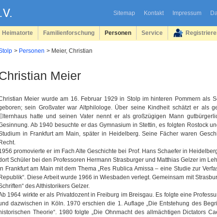
Sitemap
Kontakt
Impressum
Da
Heimatorte
Familienforschung
Personen
Service
Registrier
Stolp
Personen
Meier, Christian
Christian Meier
Christian Meier wurde am 16. Februar 1929 in Stolp im hinteren Pommern als S
geboren; sein Großvater war Altphilologe. Über seine Kindheit schätzt er als g
Elternhaus hatte und seinen Vater nennt er als großzügigen Mann gutbürgerlich
Gesinnung. Ab 1940 besuchte er das Gymnasium in Stettin, es folgten Rostock 
Studium in Frankfurt am Main, später in Heidelberg. Seine Fächer waren Gesch
Recht.
1956 promovierte er im Fach Alte Geschichte bei Prof. Hans Schaefer in Heidelberg
dort Schüler bei den Professoren Hermann Strasburger und Matthias Gelzer im Lehrst
in Frankfurt am Main mit dem Thema „Res Rublica Amissa – eine Studie zur Verf
Republik“. Diese Arbeit wurde 1966 in Wiesbaden verlegt. Gemeinsam mit Strasburg
Schriften“ des Althistorikers Gelzer.
Ab 1964 wirkte er als Privatdozent in Freiburg im Breisgau. Es folgte eine Profess
und dazwischen in Köln. 1970 erschien die 1. Auflage „Die Entstehung des Begri
historischen Theorie“. 1980 folgte „Die Ohnmacht des allmächtigen Dictators C