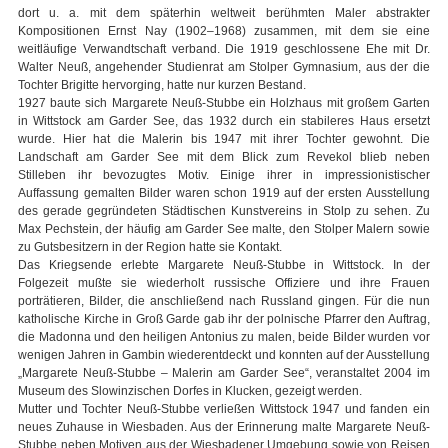
dort u. a. mit dem späterhin weltweit berühmten Maler abstrakter
Kompositionen Ernst Nay (1902–1968) zusammen, mit dem sie eine
weitläufige Verwandtschaft verband. Die 1919 geschlossene Ehe mit Dr.
Walter Neuß, angehender Studienrat am Stolper Gymnasium, aus der die
Tochter Brigitte hervorging, hatte nur kurzen Bestand.
1927 baute sich Margarete Neuß-Stubbe ein Holzhaus mit großem Garten
in Wittstock am Garder See, das 1932 durch ein stabileres Haus ersetzt
wurde. Hier hat die Malerin bis 1947 mit ihrer Tochter gewohnt. Die
Landschaft am Garder See mit dem Blick zum Revekol blieb neben
Stilleben ihr bevozugtes Motiv. Einige ihrer in impressionistischer
Auffassung gemalten Bilder waren schon 1919 auf der ersten Ausstellung
des gerade gegründeten Städtischen Kunstvereins in Stolp zu sehen. Zu
Max Pechstein, der häufig am Garder See malte, den Stolper Malern sowie
zu Gutsbesitzern in der Region hatte sie Kontakt.
Das Kriegsende erlebte Margarete Neuß-Stubbe in Wittstock. In der
Folgezeit mußte sie wiederholt russische Offiziere und ihre Frauen
porträtieren, Bilder, die anschließend nach Russland gingen. Für die nun
katholische Kirche in Groß Garde gab ihr der polnische Pfarrer den Auftrag,
die Madonna und den heiligen Antonius zu malen, beide Bilder wurden vor
wenigen Jahren in Gambin wiederentdeckt und konnten auf der Ausstellung
„Margarete Neuß-Stubbe – Malerin am Garder See“, veranstaltet 2004 im
Museum des Slowinzischen Dorfes in Klucken, gezeigt werden.
Mutter und Tochter Neuß-Stubbe verließen Wittstock 1947 und fanden ein
neues Zuhause in Wiesbaden. Aus der Erinnerung malte Margarete Neuß-
Stubbe neben Motiven aus der Wiesbadener Umgebung sowie von Reisen