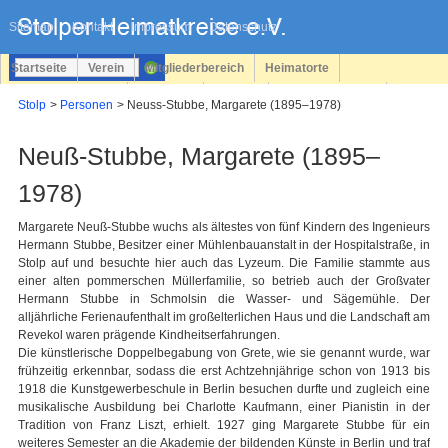
Navigation
überspringen
Sitemap
Kontakt
Impressum
Datenschutz
Startseite
Verein
Mitgliederbereich
Heimatorte
Familienforschung
Personen
Service
Registrieren
Stolp
Personen
Neuss-Stubbe, Margarete (1895–1978)
Login
Neuß-Stubbe, Margarete (1895–
1978)
Margarete Neuß-Stubbe wuchs als ältestes von fünf Kindern des Ingenieurs
Hermann Stubbe, Besitzer einer Mühlenbauanstalt in der Hospitalstraße, in
Stolp auf und besuchte hier auch das Lyzeum. Die Familie stammte aus
einer alten pommerschen Müllerfamilie, so betrieb auch der Großvater
Hermann Stubbe in Schmolsin die Wasser- und Sägemühle. Der
alljährliche Ferienaufenthalt im großelterlichen Haus und die Landschaft am
Revekol waren prägende Kindheitserfahrungen.
Die künstlerische Doppelbegabung von Grete, wie sie genannt wurde, war
frühzeitig erkennbar, sodass die erst Achtzehnjährige schon von 1913 bis
1918 die Kunstgewerbeschule in Berlin besuchen durfte und zugleich eine
musikalische Ausbildung bei Charlotte Kaufmann, einer Pianistin in der
Tradition von Franz Liszt, erhielt. 1927 ging Margarete Stubbe für ein
weiteres Semester an die Akademie der bildenden Künste in Berlin und traf