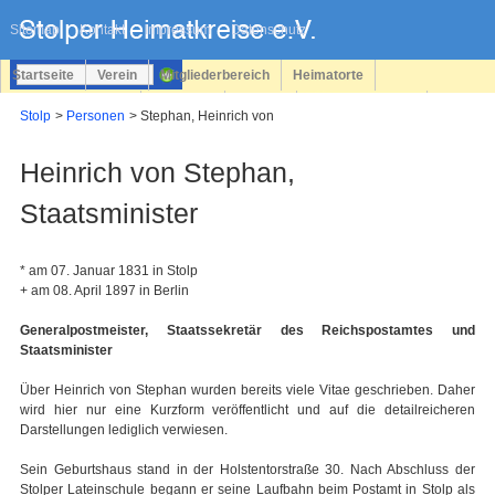
Navigation
überspringen
Sitemap
Kontakt
Impressum
Datenschutz
Startseite
Verein
Mitgliederbereich
Heimatorte
Familienforschung
Personen
Service
Registrieren
Stolp
Personen
Stephan, Heinrich von
Login
Heinrich von Stephan,
Staatsminister
* am 07. Januar 1831 in Stolp
+ am 08. April 1897 in Berlin
Generalpostmeister, Staatssekretär des Reichspostamtes und
Staatsminister
Über Heinrich von Stephan wurden bereits viele Vitae geschrieben. Daher
wird hier nur eine Kurzform veröffentlicht und auf die detailreicheren
Darstellungen lediglich verwiesen.
Sein Geburtshaus stand in der Holstentorstraße 30. Nach Abschluss der
Stolper Lateinschule begann er seine Laufbahn beim Postamt in Stolp als