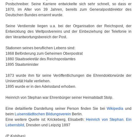
Postschreiber. Seine Karriere entwickelte sich sehr schnell, so dass er
1870, im Alter von 39 Jahren, bereits zum Generalpostdirektor des
Deutschen Bundes ernannt wurde.
Seine Verdienste liegen u.a. bei der Organisation der Reichspost, der
Entwicklung des Weltpostvereins und der Einbeziehung der Telefonie in
den Verantwortungsbereich der Post.
Stationen seines beruflichen Lebens sind:
1868 Beförderung zum Geheimen Oberpostrat
1880 Staatssekretär des Reichspostamtes
1895 Staatsminister
1873 wurde ihm für seine Veröffentlichungen die Ehrendoktorwürde der
Universität Halle verliehen.
1895 wurde er in den Adelsstand erhoben.
Heinrich von Stephan war Ehrenbürger seiner Heimatstadt Stolp.
Eine detaillierte Darstellung seiner Person finden Sie bei
Wikipedia
und
beim
Luisenstädtischen Bildungsverein
Berlin.
Eine weitere Quelle ist: Krickeberg, Elisabeth:
Heinrich von Stephan. Ein
Lebensbild
, Dresden und Leipzig 1897
(P. Kohlhas)