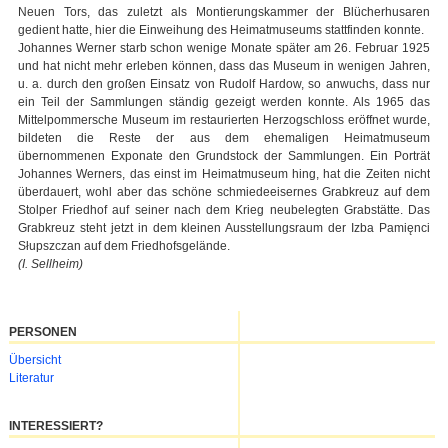
Neuen Tors, das zuletzt als Montierungskammer der Blücherhusaren
gedient hatte, hier die Einweihung des Heimatmuseums stattfinden konnte.
Johannes Werner starb schon wenige Monate später am 26. Februar 1925
und hat nicht mehr erleben können, dass das Museum in wenigen Jahren,
u. a. durch den großen Einsatz von Rudolf Hardow, so anwuchs, dass nur
ein Teil der Sammlungen ständig gezeigt werden konnte. Als 1965 das
Mittelpommersche Museum im restaurierten Herzogschloss eröffnet wurde,
bildeten die Reste der aus dem ehemaligen Heimatmuseum
übernommenen Exponate den Grundstock der Sammlungen. Ein Porträt
Johannes Werners, das einst im Heimatmuseum hing, hat die Zeiten nicht
überdauert, wohl aber das schöne schmiedeeisernes Grabkreuz auf dem
Stolper Friedhof auf seiner nach dem Krieg neubelegten Grabstätte. Das
Grabkreuz steht jetzt in dem kleinen Ausstellungsraum der Izba Pamięnci
Słupszczan auf dem Friedhofsgelände.
(I. Sellheim)
PERSONEN
Navigation
Übersicht
überspringen
Literatur
INTERESSIERT?