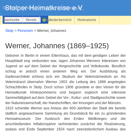
Navigation
überspringen
Sitemap
Kontakt
Impressum
Datenschutz
Startseite
Verein
Mitgliederbereich
Heimatorte
Familienforschung
Personen
Service
Registrieren
Stolp
Personen
Werner, Johannes
Login
Werner, Johannes (1869–1925)
Geboren in Berlin in einem Elternhaus, das mit dem geistigen Leben der
Hauptstadt eng verbunden war, lagen Johannes Werners Interessen von
Jugend an auf dem Gebiet der Vorgeschichte und Volkskunde. Beruflich
schlug er jedoch einen anderen Weg ein. Der Ausbildung als
Gartenarchitekt schloss sich ein Studium der Veterinärmedizin an. Als
Veterinärarzt übernahm Werner 1903 die Leitung des 1888 angelegten
Schlachthofes in Stolp. Doch schon 1906 gründete er den
Verein für die
Heimatkunde Hinterpommerns
und begann sogleich eine intensive
Sammeltätigkeit auf dem Gebiet der Vor-, Kultur- und Stadtgeschichte sowie
der Naturwissenschaft, der Handschriften, der Innungen und der Münzen.
1910 schenkte Werner aus Anlass der 600-Jahrfeier der Stadt die bereits
stattlich angewachsene Sammlung als Grundstock für ein zu gründendes
Heimatmuseum
. Der Ausbruch des Ersten Weltkrieges und die
anschließenden Inflationsjahre verhinderten zunächst die Realisierung,
sodass erst Ende September 1924 nach zweckdienlichem Ausbau des