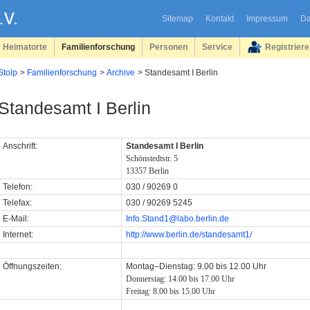
Sitemap
Kontakt
Impressum
Da
Heimatorte
Familienforschung
Personen
Service
Registrier
Stolp
Familienforschung
Archive
Standesamt I Berlin
Standesamt I Berlin
Anschrift:
Standesamt I Berlin
Schönstedtstr. 5
13357 Berlin
Telefon:
030 / 90269 0
Telefax:
030 / 90269 5245
E-Mail:
Info.Stand1@labo.berlin.de
Internet:
http://www.berlin.de/standesamt1/
Öffnungszeiten:
Montag–Dienstag: 9.00 bis 12.00 Uhr
Donnerstag: 14.00 bis 17.00 Uhr
Freitag: 8.00 bis 15.00 Uhr