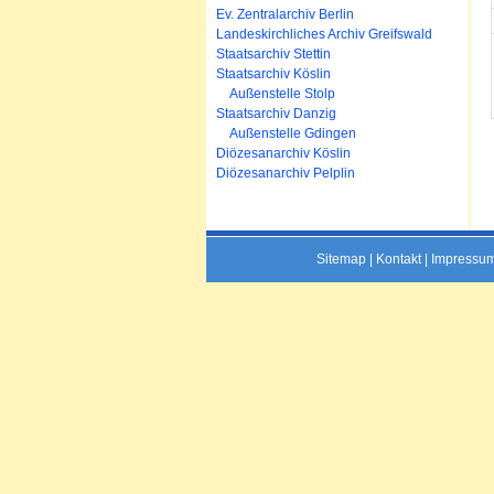
Ev. Zentralarchiv Berlin
Landeskirchliches Archiv Greifswald
Staatsarchiv Stettin
Staatsarchiv Köslin
Außenstelle Stolp
Staatsarchiv Danzig
Außenstelle Gdingen
Diözesanarchiv Köslin
Diözesanarchiv Pelplin
Sitemap
|
Kontakt
|
Impressu