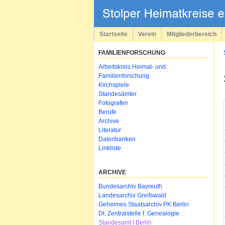
Navigation
überspringen
Startseite
Verein
Mitgliederbereich
FAMILIENFORSCHUNG
Navigation
Arbeitskreis Heimat- und
überspringen
Familienforschung
Kirchspiele
Standesämter
Fotografen
Berufe
Archive
Literatur
Datenbanken
Linkliste
ARCHIVE
Navigation
Bundesarchiv Bayreuth
überspringen
Landesarchiv Greifswald
Geheimes Staatsarchiv PK Berlin
Dt. Zentralstelle f. Genealogie
Standesamt I Berlin