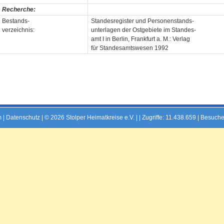
Recherche:
Bestands-
Standesregister und Personenstands-
verzeichnis:
unterlagen der Ostgebiete im Standes-
amt I in Berlin, Frankfurt a. M.: Verlag
für Standesamtswesen 1992
m
|
Datenschutz
| © 2026 Stolper Heimatkreise e.V. | |
Zugriffe: 11.438.659 | Besuche