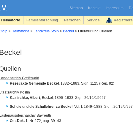
Sitemap
Kontakt
Impressum
Da
Heimatorte
Familienforschung
Personen
Service
Registrier
Stolp
Heimatorte
Landkreis Stolp
Beckel
Literatur und Quellen
Beckel
Quellen
Landesarchiv Greifswald
Rezeßakte Gemeinde Beckel
, 1882–1883, Sign. 1125 (Rep. 82)
Staatsarchiv Köslin
Kasischke, Albert
,
Beckel
; 1896–1933;
Sign. 26/19/0/5627
Schule und die Schullehrer zu
Beckel
,
Vol. I; 1849–1888; Sign.
26/19/0/997
Lastenausgleicharchiv Bayreuth
Ost-Dok. 1
, Nr. 172, pag. 39–43