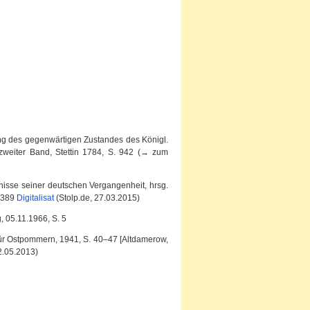
ung des gegenwärtigen Zustandes des Königl.
weiter Band, Stettin 1784, S. 942 (→ zum
gnisse seiner deutschen Vergangenheit, hrsg.
7–389
Digitalisat
(Stolp.de, 27.03.2015)
, 05.11.1966, S. 5
 für Ostpommern, 1941, S. 40–47 [Altdamerow,
2.05.2013)