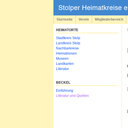
Navigation
überspringen
Startseite
Verein
Mitgliederbereich
HEIMATORTE
Navigation
Stadtkreis Stolp
überspringen
Landkreis Stolp
Nachbarkreise
Heimatreisen
Museen
Landkarten
Literatur
BECKEL
Navigation
Einführung
überspringen
Literatur und Quellen