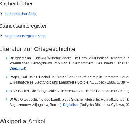
Kirchenbücher
Kirchenbücher Stolp
Standesamtsregister
Standesamtsregister Stolp
Literatur zur Ortsgeschichte
Brüggemann
, Ludewig Wilhelm: Beckel. In: Ders.: Ausführliche Beschreib
Preußischen Herzogthums Vor- und Hinterpommern. Des zweiten Theils z
Digitalisat
)
Pagel
, Karl-Heinz: Beckel. In: Ders.: Der Landkreis Stolp in Pommern. Zeu
v. Heimatkreise Stadt Stolp und Landkreise Stolp e. V., Lübeck 1989, S. 38
o. V.:
Beckel. Die Dorfgeschichte in Stichworten. In: Die Pommersche Zeitung
W. W
.: Ortsgeschichte des Landkreises Stolp im Abriss. In: Heimatkalender
Altgutzmerow, Altjugelow, Beckel];
Digitalisat
(Bałtycka Biblioteka Cyfrowa, 0
Wikipedia-Artikel