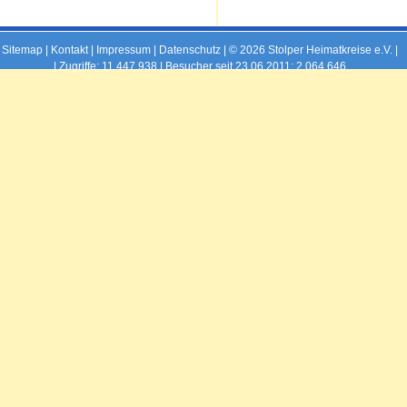
Sitemap
|
Kontakt
|
Impressum
|
Datenschutz
| © 2026 Stolper Heimatkreise e.V. |
|
Zugriffe: 11.447.938 | Besucher seit 23.06.2011: 2.064.646