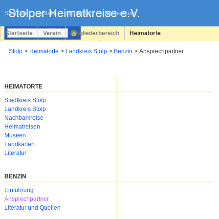
Navigation
überspringen
Sitemap
Kontakt
Impressum
Datenschutz
Startseite
Verein
Mitgliederbereich
Heimatorte
Familienforschung
Personen
Service
Registrieren
Stolp
Heimatorte
Landkreis Stolp
Benzin
Ansprechpartner
Login
HEIMATORTE
Navigation
Stadtkreis Stolp
überspringen
Landkreis Stolp
Nachbarkreise
Heimatreisen
Museen
Landkarten
Literatur
BENZIN
Navigation
Einführung
überspringen
Ansprechpartner
Literatur und Quellen