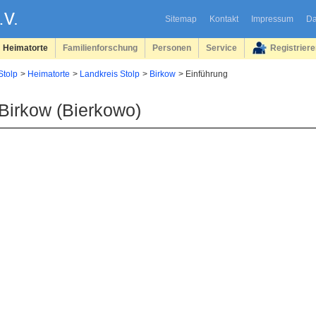
Sitemap
Kontakt
Impressum
Da
Heimatorte
Familienforschung
Personen
Service
Registrier
Stolp
Heimatorte
Landkreis Stolp
Birkow
Einführung
Birkow (Bierkowo)