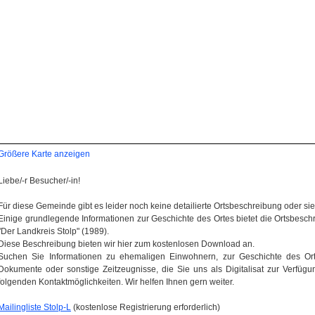
Größere Karte anzeigen
Liebe/-r Besucher/-in!
Für diese Gemeinde gibt es leider noch keine detailierte Ortsbeschreibung oder sie wi
Einige grundlegende Informationen zur Geschichte des Ortes bietet die Ortsbes
"Der Landkreis Stolp" (1989).
Diese Beschreibung bieten wir hier zum kostenlosen Download an.
Suchen Sie Informationen zu ehemaligen Einwohnern, zur Geschichte des Orte
Dokumente oder sonstige Zeitzeugnisse, die Sie uns als Digitalisat zur Verfügun
folgenden Kontaktmöglichkeiten. Wir helfen Ihnen gern weiter.
Mailingliste Stolp-L
(kostenlose Registrierung erforderlich)