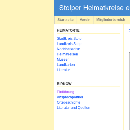
Navigation
überspringen
Startseite
Verein
Mitgliederbereich
HEIMATORTE
Navigation
Stadtkreis Stolp
überspringen
Landkreis Stolp
Nachbarkreise
Heimatreisen
Museen
Landkarten
Literatur
BIRKOW
Navigation
Einführung
überspringen
Ansprechpartner
Ortsgeschichte
Literatur und Quellen